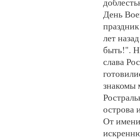
доблесть
День Вое
праздник 
лет назад
быть!". 
слава Ро
готовили
знакомы 
Ростраль
острова 
От имени
искренню