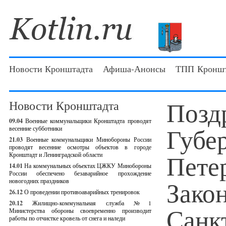
Новости Кронштадта
Афиша-Анонсы
ТПП Кроншт
Позд
Новости Кронштадта
09.04
Военные коммунальщики Кронштадта проводят
Губе
весенние субботники
21.03
Военные коммунальщики Минобороны России
проводят весенние осмотры объектов в городе
Пете
Кронштадт и Ленинградской области
14.01
На коммунальных объектах ЦЖКУ Минобороны
России обеспечено безаварийное прохождение
Зако
новогодних праздников
26.12
О проведении противоаварийных тренировок
20.12
Жилищно-коммунальная служба №1
Санк
Министерства обороны своевременно производит
работы по отчистке кровель от снега и наледи