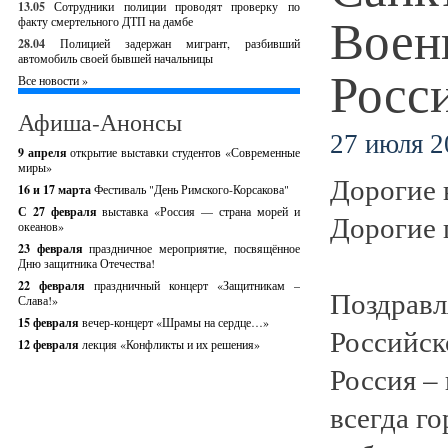
13.05
Сотрудники полиции проводят проверку по
Воен
факту смертельного ДТП на дамбе
28.04
Полицией задержан мигрант, разбивший
автомобиль своей бывшей начальницы
Росс
Все новости »
Афиша-Анонсы
27 июля 2
9 апреля
открытие выставки студентов «Современные
миры»
Дорогие 
16 и 17 марта
Фестиваль "День Римского-Корсакова"
С 27 февраля
выставка «Россия — страна морей и
Дорогие 
океанов»
23 февраля
праздничное мероприятие, посвящённое
Дню защитника Отечества!
22 февраля
праздничный концерт «Защитникам –
Поздравл
Слава!»
15 февраля
вечер-концерт «Шрамы на сердце…»
Российск
12 февраля
лекция «Конфликты и их решения»
Россия –
всегда г