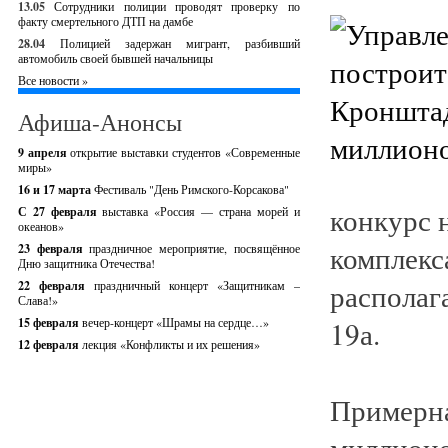
13.05
Сотрудники полиции проводят проверку по
факту смертельного ДТП на дамбе
28.04
Полицией задержан мигрант, разбивший
автомобиль своей бывшей начальницы
Все новости »
Афиша-Анонсы
9 апреля
открытие выставки студентов «Современные
миры»
16 и 17 марта
Фестиваль "День Римского-Корсакова"
конкурс 
С 27 февраля
выставка «Россия — страна морей и
океанов»
комплекс
23 февраля
праздничное мероприятие, посвящённое
Дню защитника Отечества!
располаг
22 февраля
праздничный концерт «Защитникам –
Слава!»
15 февраля
вечер-концерт «Шрамы на сердце…»
19а.
12 февраля
лекция «Конфликты и их решения»
Примерна
миллионо