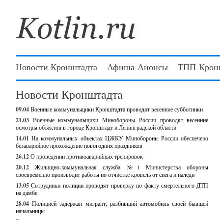
Новости Кронштадта
Афиша-Анонсы
ТПП Крон
Новости Кронштадта
09.04
Военные коммунальщики Кронштадта проводят весенние субботники
21.03
Военные коммунальщики Минобороны России проводят весенние
осмотры объектов в городе Кронштадт и Ленинградской области
14.01
На коммунальных объектах ЦЖКУ Минобороны России обеспечено
безаварийное прохождение новогодних праздников
26.12
О проведении противоаварийных тренировок
20.12
Жилищно-коммунальная служба №1 Министерства обороны
своевременно производит работы по отчистке кровель от снега и наледи
13.05
Сотрудники полиции проводят проверку по факту смертельного ДТП
на дамбе
28.04
Полицией задержан мигрант, разбивший автомобиль своей бывшей
начальницы