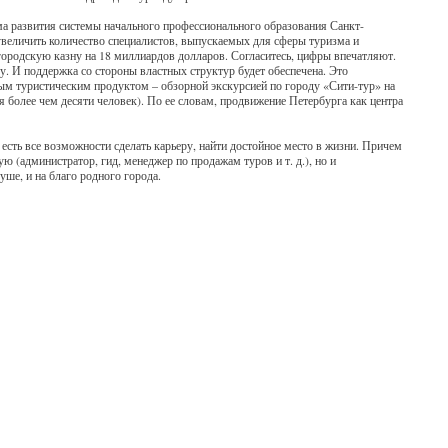
ма развития системы начального профессионального образования Санкт-
 увеличить количество специалистов, выпускаемых для сферы туризма и
 городскую казну на 18 миллиардов долларов. Согласитесь, цифры впечатляют.
у. И поддержка со стороны властных структур будет обеспечена. Это
вым туристическим продуктом – обзорной экскурсией по городу «Сити-тур» на
я более чем десяти человек). По ее словам, продвижение Петербурга как центра
, есть все возможности сделать карьеру, найти достойное место в жизни. Причем
ю (администратор, гид, менеджер по продажам туров и т. д.), но и
уше, и на благо родного города.