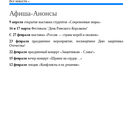
Все новости »
Афиша-Анонсы
9 апреля
открытие выставки студентов «Современные миры»
16 и 17 марта
Фестиваль "День Римского-Корсакова"
С 27 февраля
выставка «Россия — страна морей и океанов»
23 февраля
праздничное мероприятие, посвящённое Дню защитника
Отечества!
22 февраля
праздничный концерт «Защитникам – Слава!»
15 февраля
вечер-концерт «Шрамы на сердце…»
12 февраля
лекция «Конфликты и их решения»