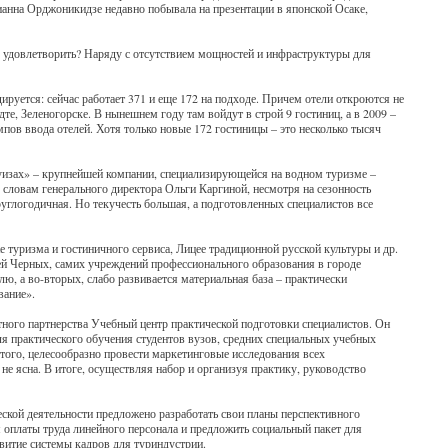
анна Орджоникидзе недавно побывала на презентации в японской Осаке,
го удовлетворить? Наряду с отсутствием мощностей и инфраструктуры для
ируется: сейчас работает 371 и еще 172 на подходе. Причем отели откроются не
те, Зеленогорске. В нынешнем году там войдут в строй 9 гостиниц, а в 2009 –
мпов ввода отелей. Хотя только новые 172 гостиницы – это несколько тысяч
круизах» – крупнейшей компании, специализирующейся на водном туризме –
 словам генерального директора Ольги Каргиной, несмотря на сезонность
руглогодичная. Но текучесть большая, а подготовленных специалистов все
же туризма и гостиничного сервиса, Лицее традиционной русской культуры и др.
рей Черных, самих учреждений профессионального образования в городе
ю, а во-вторых, слабо развивается материальная база – практически
вание».
тного партнерства Учебный центр практической подготовки специалистов. Он
я практического обучения студентов вузов, средних специальных учебных
того, целесообразно провести маркетинговые исследования всех
не ясна. В итоге, осуществляя набор и организуя практику, руководство
еской деятельности предложено разработать свои планы перспективного
 оплаты труда линейного персонала и предложить социальный пакет для
витие системы кадров для туриндустрии.