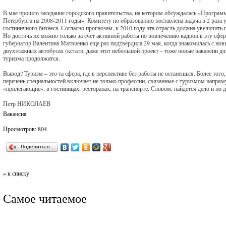
В мае прошло заседание городского правительства, на котором обсуждалась «Програм
Петербурга на 2008-2011 годы». Комитету по образованию поставлена задача в 2 раза
гостиничного бизнеса. Согласно прогнозам, к 2010 году эта отрасль должна увеличить
Но достичь их можно только за счет активной работы по вовлечению кадров в эту сфер
губернатор Валентина Матвиенко еще раз подтвердила 29 мая, когда знакомилась с но
двухэтажных автобусах (кстати, даже этот небольшой проект – тоже новые вакансии дл
туризма продолжится.
Вывод? Туризм – это та сфера, где в перспективе без работы не останешься. Более того
перечень специальностей включает не только профессии, связанные с туризмом напряму
«прилегающие»: в гостиницах, ресторанах, на транспорте. Словом, найдется дело и по д
Петр НИКОЛАЕВ
Вакансия
Просмотров: 804
Поделиться…
» к списку
Самое читаемое