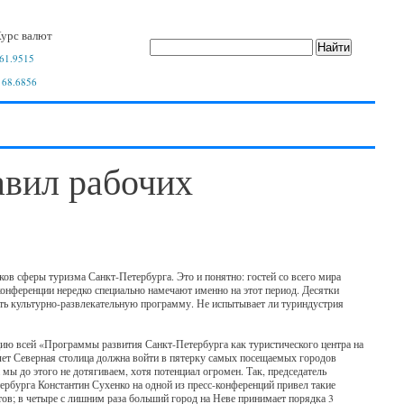
урс валют
61.9515
 68.6856
авил рабочих
ов сферы туризма Санкт-Петербурга. Это и понятно: гостей со всего мира
онференции нередко специально намечают именно на этот период. Десятки
ить культурно-развлекательную программу. Не испытывает ли туриндустрия
ию всей «Программы развития Санкт-Петербурга как туристического центра на
ь лет Северная столица должна войти в пятерку самых посещаемых городов
мы до этого не дотягиваем, хотя потенциал огромен. Так, председатель
тербурга Константин Сухенко на одной из пресс-конференций привел такие
ов; в четыре с лишним раза больший город на Неве принимает порядка 3