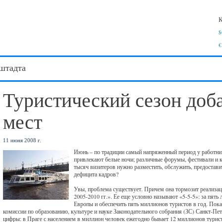
К
$
€
штадта
Туристический сезон доб
мест
11 июня 2008 г.
Июнь – по традиции самый напряженный период у работник
привлекают белые ночи; различные форумы, фестивали и к
тысяч визитеров нужно разместить, обслужить, предостав
дефицита кадров?
Увы, проблема существует. Причем она тормозит реализац
2005-2010 гг.». Ее еще условно называют «5-5-5»: за пят
Европы и обеспечить пять миллионов туристов в год. Пока 
комиссии по образованию, культуре и науке Законодательного собрания (ЗС) Санкт-Пе
цифры: в Праге с населением в миллион человек ежегодно бывает 12 миллионов турист