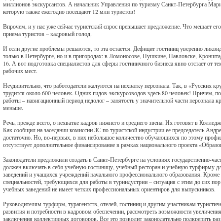
миллионов экскурсантов. А начальник Управления по туризму Санкт-Петербурга Мари
которую также ежегодно посещают 12 млн туристов!
Впрочем, и у нас уже сейчас туристский спрос превышает предложение. Что мешает е
приема туристов – кадровый голод.
И если другие проблемы решаются, то эта остается. Дефицит гостиниц уверенно ликвид
только в Петербурге, но и в пригородах: в Ломоносове, Пушкине, Павловске, Кронштад
16. А вот подготовка специалистов для сферы гостиничного бизнеса явно отстает от те
рабочих мест.
Неудивительно, что работодатели жалуются на нехватку персонала. Так, в «Русских 
трудится около 600 человек. Одних гидов-экскурсоводов здесь 80 человек! Причем, по
работы – навигационный период недолог – занятость у значительной части персонала к
меньше.
Речь, прежде всего, о нехватке кадров нижнего и среднего звена. Их готовят в Коллед
Как сообщил на заседании комиссии ЗС по туристской индустрии ее председатель Анд
достаточно. Но, во-первых, в них небольшое количество обучающихся по этому профил
отсутствует дополнительное финансирование в рамках национального проекта «Образо
Законодатели предложили создать в Санкт-Петербурге на условиях государственно-час
должен включать в себя учебную гостиницу, учебный ресторан и учебную турфирму дл
заведений и учащихся учреждений начального профессионального образования. Кроме 
специальностей, требующихся для работы в туриндустрии – ситуация с этим до сих пор 
учебных заведений не имеет четких профессиональных ориентиров для выпускников.
Руководителям турфирм, турагентств, отелей, гостиниц и другим участникам туристич
развития и потребности в кадровом обеспечении, рассмотреть возможности увеличения
заключения коллективных договоров. Все это позволит законодательно подкрепить раз