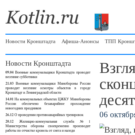
Новости Кронштадта
Афиша-Анонсы
ТПП Кроншт
Взгля
Новости Кронштадта
09.04
Военные коммунальщики Кронштадта проводят
скон
весенние субботники
21.03
Военные коммунальщики Минобороны России
проводят весенние осмотры объектов в городе
деся
Кронштадт и Ленинградской области
14.01
На коммунальных объектах ЦЖКУ Минобороны
России обеспечено безаварийное прохождение
новогодних праздников
06 октября
26.12
О проведении противоаварийных тренировок
20.12
Жилищно-коммунальная служба №1
Министерства обороны своевременно производит
работы по отчистке кровель от снега и наледи