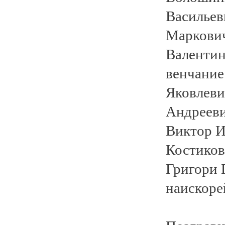
Васильев
Маркович
Валентин
венчание
Яковлеви
Андрееви
Виктор И
Костиков
Григори 
наискоре