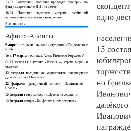
13.05
Сотрудники полиции проводят проверку по
факту смертельного ДТП на дамбе
28.04
Полицией задержан мигрант, разбивший
автомобиль своей бывшей начальницы
Все новости »
Афиша-Анонсы
населени
9 апреля
открытие выставки студентов «Современные
15 состо
миры»
16 и 17 марта
Фестиваль "День Римского-Корсакова"
юбиляров
С 27 февраля
выставка «Россия — страна морей и
океанов»
торжеств
23 февраля
праздничное мероприятие, посвящённое
Дню защитника Отечества!
но бриль
22 февраля
праздничный концерт «Защитникам –
Слава!»
Иванович
15 февраля
вечер-концерт «Шрамы на сердце…»
12 февраля
лекция «Конфликты и их решения»
далёкого
Иванович
награждё