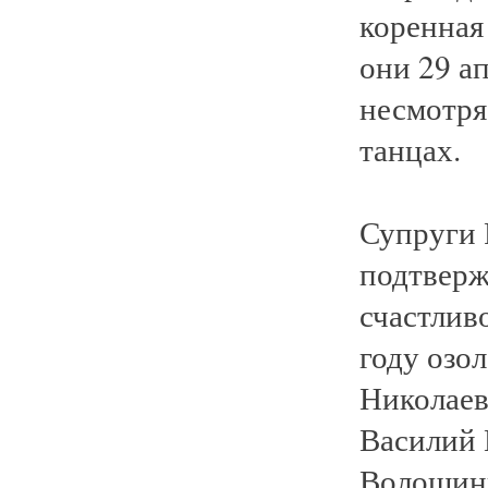
коренная
они 29 ап
несмотря
танцах.
Супруги 
подтверж
счастлив
году озо
Николаев
Василий 
Волошин