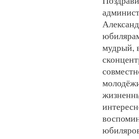
Поздрави
админист
Александ
юбилярам
мудрый, в
сконцент
совместн
молодёжи
жизненны
интересн
воспомин
юбиляров