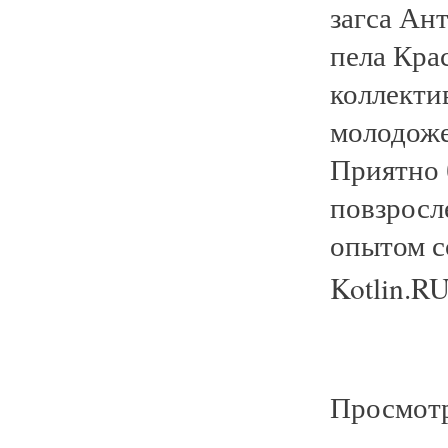
загса Ан
пела Кра
коллекти
молодоже
Приятно 
повзросл
опытом с
Kotlin.R
Просмотр