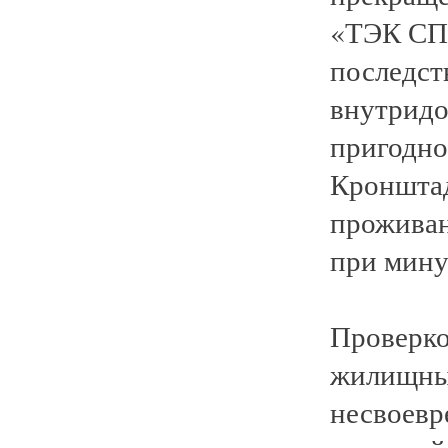
«ТЭК СПб
последст
внутридо
пригодно
Кронштад
проживан
при мину
Проверко
жилищным
несвоевр