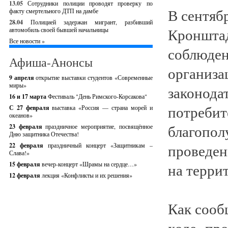
13.05
Сотрудники полиции проводят проверку по
В сентяб
факту смертельного ДТП на дамбе
28.04
Полицией задержан мигрант, разбивший
Кронштад
автомобиль своей бывшей начальницы
Все новости »
соблюден
Афиша-Анонсы
организа
9 апреля
открытие выставки студентов «Современные
миры»
законода
16 и 17 марта
Фестиваль "День Римского-Корсакова"
потребит
С 27 февраля
выставка «Россия — страна морей и
океанов»
благопол
23 февраля
праздничное мероприятие, посвящённое
Дню защитника Отечества!
проведен
22 февраля
праздничный концерт «Защитникам –
Слава!»
15 февраля
вечер-концерт «Шрамы на сердце…»
на терри
12 февраля
лекция «Конфликты и их решения»
Как сооб
ходе про