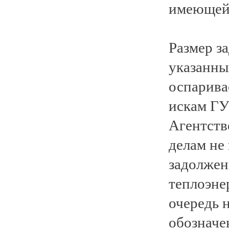
имеющейс
Размер з
указанны
оспарива
искам Г
Агентств
делам не 
задолжен
теплоэне
очередь 
обозначе