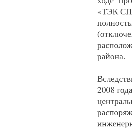
«ТЭК СПб
полность
(отключе
располож
района.
Вследств
2008 год
централь
распоряж
инженерн