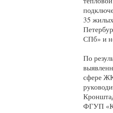
тепловой 
подключе
35 жилых
Петербур
СПб» и н
По резул
выявленн
сфере ЖК
руководи
Кронштад
ФГУП «Кр