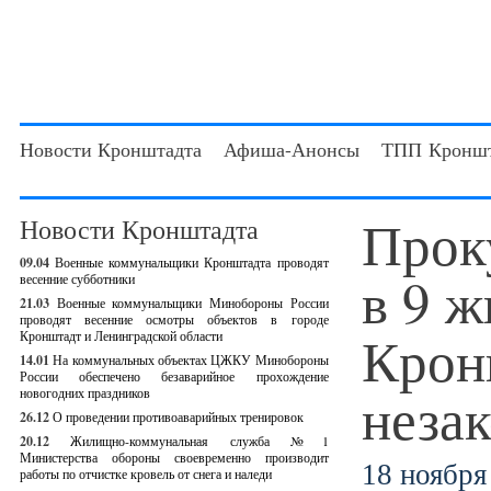
Новости Кронштадта
Афиша-Анонсы
ТПП Кроншт
Прок
Новости Кронштадта
09.04
Военные коммунальщики Кронштадта проводят
в 9 
весенние субботники
21.03
Военные коммунальщики Минобороны России
проводят весенние осмотры объектов в городе
Крон
Кронштадт и Ленинградской области
14.01
На коммунальных объектах ЦЖКУ Минобороны
России обеспечено безаварийное прохождение
неза
новогодних праздников
26.12
О проведении противоаварийных тренировок
20.12
Жилищно-коммунальная служба №1
Министерства обороны своевременно производит
18 ноября 
работы по отчистке кровель от снега и наледи