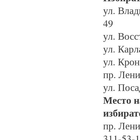
ул. Влад
49
ул. Восс
ул. Карл
ул. Крон
пр. Лени
ул. Поса
Место н
избират
пр. Лени
311-53-