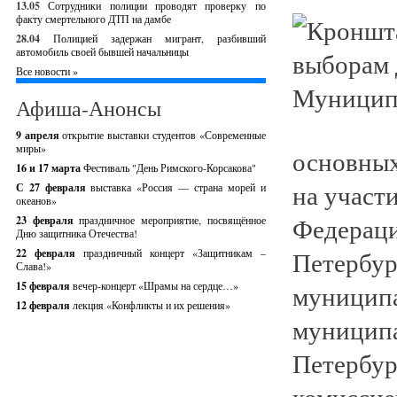
13.05
Сотрудники полиции проводят проверку по
факту смертельного ДТП на дамбе
28.04
Полицией задержан мигрант, разбивший
автомобиль своей бывшей начальницы
Все новости »
Афиша-Анонсы
9 апреля
открытие выставки студентов «Современные
миры»
основных
16 и 17 марта
Фестиваль "День Римского-Корсакова"
на участ
С 27 февраля
выставка «Россия — страна морей и
океанов»
Федераци
23 февраля
праздничное мероприятие, посвящённое
Дню защитника Отечества!
Петербур
22 февраля
праздничный концерт «Защитникам –
Слава!»
15 февраля
вечер-концерт «Шрамы на сердце…»
муниципа
12 февраля
лекция «Конфликты и их решения»
муниципа
Петербур
комиссие