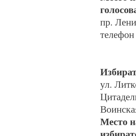
голосов
пр. Лени
телефон
Избират
ул. Литк
Цитадель
Воинска
Место н
избират