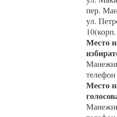
пер. Ма
ул. Петр
10(корп.1
Место н
избират
Манежны
телефон
Место н
голосов
Манежны