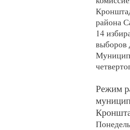
Кронштад
района С
14 избир
выборов 
Муниципа
четвертог
Режим р
муницип
Кроншта
Понедель