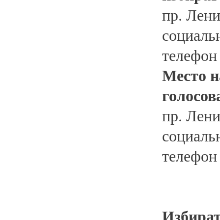
пр. Лени
социаль
телефон
Место н
голосов
пр. Лени
социаль
телефон
Избират