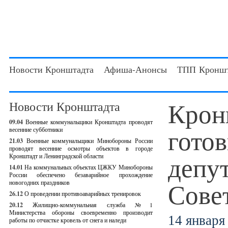
Новости Кронштадта
Афиша-Анонсы
ТПП Кроншт
Крон
Новости Кронштадта
09.04
Военные коммунальщики Кронштадта проводят
гото
весенние субботники
21.03
Военные коммунальщики Минобороны России
проводят весенние осмотры объектов в городе
депу
Кронштадт и Ленинградской области
14.01
На коммунальных объектах ЦЖКУ Минобороны
России обеспечено безаварийное прохождение
Сове
новогодних праздников
26.12
О проведении противоаварийных тренировок
20.12
Жилищно-коммунальная служба №1
Министерства обороны своевременно производит
14 января 
работы по отчистке кровель от снега и наледи