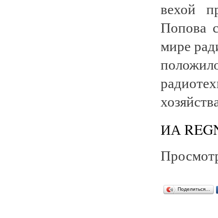
вехой п
Попова с
мире рад
положил
радиоте
хозяйств
ИА REGN
Просмотр
Поделиться…