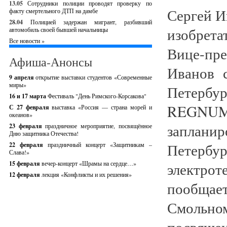
13.05
Сотрудники полиции проводят проверку по
Сергей И
факту смертельного ДТП на дамбе
28.04
Полицией задержан мигрант, разбивший
изобрета
автомобиль своей бывшей начальницы
Все новости »
Вице-пр
Афиша-Анонсы
Иванов с
9 апреля
открытие выставки студентов «Современные
миры»
Петербу
16 и 17 марта
Фестиваль "День Римского-Корсакова"
REGNUM 
С 27 февраля
выставка «Россия — страна морей и
океанов»
заплан
23 февраля
праздничное мероприятие, посвящённое
Дню защитника Отечества!
Петер
22 февраля
праздничный концерт «Защитникам –
Слава!»
15 февраля
вечер-концерт «Шрамы на сердце…»
электрот
12 февраля
лекция «Конфликты и их решения»
пообщает
Смольно
посвяще