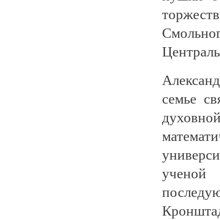
торжест
Смольно
Централь
Александ
семье с
духовно
математ
универси
ученой
послед
Кроншта