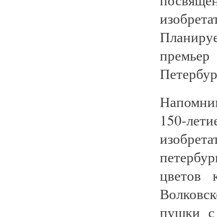
изобрет
Планируе
премьер
Петербур
Напомним
150-лет
изобрет
петербур
цветов 
Волковс
пушки с