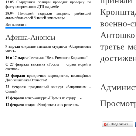
13.05
Сотрудники полиции проводят проверку по
факту смертельного ДТП на дамбе
Кронштад
28.04
Полицией задержан мигрант, разбивший
автомобиль своей бывшей начальницы
военно-с
Все новости »
Антошко.
Афиша-Анонсы
третье м
9 апреля
открытие выставки студентов «Современные
миры»
достижен
16 и 17 марта
Фестиваль "День Римского-Корсакова"
С 27 февраля
выставка «Россия — страна морей и
океанов»
23 февраля
праздничное мероприятие, посвящённое
Дню защитника Отечества!
Админист
22 февраля
праздничный концерт «Защитникам –
Слава!»
15 февраля
вечер-концерт «Шрамы на сердце…»
Просмотр
12 февраля
лекция «Конфликты и их решения»
Поделиться…