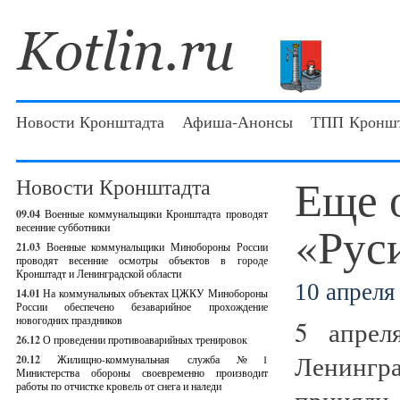
Новости Кронштадта
Афиша-Анонсы
ТПП Кроншт
Еще 
Новости Кронштадта
09.04
Военные коммунальщики Кронштадта проводят
«Рус
весенние субботники
21.03
Военные коммунальщики Минобороны России
проводят весенние осмотры объектов в городе
Кронштадт и Ленинградской области
10 апреля 
14.01
На коммунальных объектах ЦЖКУ Минобороны
России обеспечено безаварийное прохождение
новогодних праздников
5 апрел
26.12
О проведении противоаварийных тренировок
Ленингра
20.12
Жилищно-коммунальная служба №1
Министерства обороны своевременно производит
работы по отчистке кровель от снега и наледи
приняли