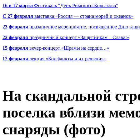
16 и 17 марта
Фестиваль "День Римского-Корсакова"
С 27 февраля
выставка «Россия — страна морей и океанов»
23 февраля
праздничное мероприятие, посвящённое Дню защи
22 февраля
праздничный концерт «Защитникам – Слава!»
15 февраля
вечер-концерт «Шрамы на сердце…»
12 февраля
лекция «Конфликты и их решения»
На скандальной стр
поселка вблизи мем
снаряды (фото)