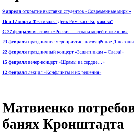
9 апреля
открытие выставки студентов «Современные миры»
16 и 17 марта
Фестиваль "День Римского-Корсакова"
С 27 февраля
выставка «Россия — страна морей и океанов»
23 февраля
праздничное мероприятие, посвящённое Дню защи
22 февраля
праздничный концерт «Защитникам – Слава!»
15 февраля
вечер-концерт «Шрамы на сердце…»
12 февраля
лекция «Конфликты и их решения»
Матвиенко потребов
банях Кронштадта