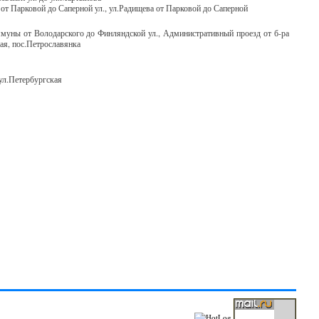
 от Парковой до Саперной ул., ул.Радищева от Парковой до Саперной
ммуны от Володарского до Финляндской ул., Административный проезд от б-ра
ая, пос.Петрославянка
 ул.Петербургская