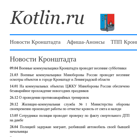
Новости Кронштадта
Афиша-Анонсы
ТПП Крон
Новости Кронштадта
09.04
Военные коммунальщики Кронштадта проводят весенние субботники
21.03
Военные коммунальщики Минобороны России проводят весенние
осмотры объектов в городе Кронштадт и Ленинградской области
14.01
На коммунальных объектах ЦЖКУ Минобороны России обеспечено
безаварийное прохождение новогодних праздников
26.12
О проведении противоаварийных тренировок
20.12
Жилищно-коммунальная служба №1 Министерства обороны
своевременно производит работы по отчистке кровель от снега и наледи
13.05
Сотрудники полиции проводят проверку по факту смертельного ДТП
на дамбе
28.04
Полицией задержан мигрант, разбивший автомобиль своей бывшей
начальницы