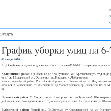
К
$
€
штадта
График уборки улиц на 6-
06 января 2010 г.
КБДХ публикует адреса, подлежащие уборке от снега 06.01-07.01 (парковка запрещена 
Калининский район:
Пр.Науки от д.67 до Руставели ул., Арсенальная ул. от д.66 д
от д.7 до Минеральной ул., Остановки : пр.Блюхера, ул.Лабораторная
Красногвардейский район: Российский п/пр неч. ст., Заневский пр. от Ладожского в
остановки: Заневский пр. от Заневской пл. до Малоохтинского пр., Заневский пр. от М
пр.
Приморский район:
Ул.Савушкина от Приморского пр. до Туристской, Шишмаревски
до Покрышева, Комендантский пр. от Долгоозерной ул. к пл.,Ул.Савушкина, ул.Школ
Выборгский район:
Лесной пр., Пр.Энгельса от Светлановской пл. до Манчес