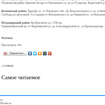
Пушкинский район: Красной звезды от Павловского ш. до ул.Гусарская, Кадетский б-р
Колпинский район:
Красная ул. от Ижорского бат. До Комсомольского к-ла, ул.Ко
Свободы до проходной, Ул.Садовая от Фильтровского ш. до Парковой ул., ул.Вокзальн
Петродворцовй район:
Кр.Курсантов ул., СПб пр.
Ораниембаумский пр. от Федюнинской ул. до Александровской ул., ул.Кронштадтская,
Фонтанка
Просмотров: 801
Поделиться…
» к списку
Самое читаемое
4г.,
@/kotlin.ru