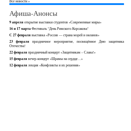
Все новости »
Афиша-Анонсы
9 апреля
открытие выставки студентов «Современные миры»
16 и 17 марта
Фестиваль "День Римского-Корсакова"
С 27 февраля
выставка «Россия — страна морей и океанов»
23 февраля
праздничное мероприятие, посвящённое Дню защитника
Отечества!
22 февраля
праздничный концерт «Защитникам – Слава!»
15 февраля
вечер-концерт «Шрамы на сердце…»
12 февраля
лекция «Конфликты и их решения»