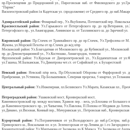
пр.Просвещения до Придорожной ул., Пироговская наб. от Финляндского до ул.Гре
"Парнас"
Василеостровский район:1я Кадетская ул. (продолжение) от Среднего пр. до наб.Мака
Адмиралтейский район:
Фонарный пер., Ул.Якубовича, Почтамтский пер. Никольска
Красносельский район
: Ул.Гарькавого от Петергофского пр. до пр.Ветеранов, у
Петергофского пр., ул.Авангардная, Аннинское ш. от Таллиннского ш. до Заречной ул.
Кировский район:
Пр.Стачек от Трамвайного пр. до пр.Стачек, Ул.Трефолева от М.
Жукова, ул.Морской Пехоты от пр.Стачек до ж/д п/пр
Московский район: Ул.Благодатная от Московского пр. до Кубинской ул., Московский пр
пр. до Демонстрационной ул., Ул.Костюшко, Авиагородок, тоннели
Фрунзенский район: Ул.Курская от Днепропетровской ул., Ул.Будапештская от ул.Ф
ул.Гашека, М.Балканская, Ул.Димитрова чет.ст. от Софийской ул. к Бухарестской
Невский район:
Невский п/пр весь, Пр.Обуховской Обороны от Фарфоровой ул. до
Прибрежная, ул.Устинова, Пр.Большевиков, Северная прорезка, 5 квартал, ул.Тельмана
Центральный район:
Ул.Инженерная, пл.Белинского Ул.Марата, Казанская пл., Пре
Петроградский район:
Ушаковский мост, Кронверкский мост,
Каменноостровский пр. между мостами, Храмов пер. - весь, ул.Блохина от Большого п
до Каменноостровского пр., ул.Чапыгина, Ул.Павлова, П.Попова от Медиков до Аптек
ул.Динамо, ул.Вязовая, Конный пер., Мичуринская ул., Петровская наб., Кронверкская 
Курортный район:
Ул.Пограничников от ул.Володарского до наб.р.Сестры, наб.
Приморского ш., Вокзальная пл. и ул. Зеленогорская от пр.Ленина до 1-го Загородного
Кронштадтский район: Ул.Мартынова от Зосимова до К.Маркса, Ул.Зосимова от Андре