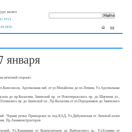
урс валют
61.9515
 68.6856
7 января
на нечетной стороне).
о ул.Комсомола, Арсенальная наб. от ул.Михайлова до пл.Ленина, Ул.Арсенальная
окзала до пр.Косыгина, Заневский пр. от Новочеркасского пр. до Шаумяна ул.,
.Охтинского пр. до Заневской пл., Пр.Косыгина от ул.Передовиков до Заневского
й - Черная речка, Приморское ш. под КАД, Ул.Дибуновская от Липовой аллеи
ьная, Пр.Авиаконструкторов
терской, Ул.Хошимина от Композиторов до Выборгского ш., Ул.Есенина от