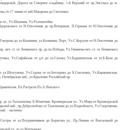
надерской, Дорога на Северное кладбище, 3-й Верхний от пр.Энгельса до м.
рова,16-17 линии от наб.Макарова до Смоленки
я пл., Ул.Шкапина, Ул.Розенштейна
л.Здоровского от Н.Ополчения до пр.Ветеранов, П.Германа от Н.Ополчения до
Говорова до ул.Калинина, ул.Калинина, Порт, Ул.С.Корзуна от Н.Ополчения до
. неч. ст. от Ленинского пр. до пл.Победы, Ул.Типанова неч. ст. от Ленинского
учика, Ул.Софийская от д.6 до ул.Салова, Ул.Будапештская от ул.Б.Куна до
 ул.Шелгунова, Ул.Седова от пл.Бехтерева до Б.Смоленки, Ул.Караваевская,
, Октябрьская наб., ул.Крыленко Российский пр.
ображенская, Пл.Растрели Пл.А.Невского
р. до ул.Таллалихина, Б.Монетная, Кронверкская ул., Ул.Мира от Кронверкской
арской наб., пр.Добролюбова от Талалихина до ул.Подвойского, Ул.Спортивная,
наб. - частично
р.Сестры от ул.Пограничников до Борисова ул., Пр.Ленина от Вокзальной до
евской ул. до ул.Мартынова