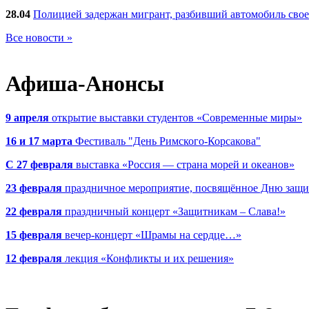
28.04
Полицией задержан мигрант, разбивший автомобиль сво
Все новости »
Афиша-Анонсы
9 апреля
открытие выставки студентов «Современные миры»
16 и 17 марта
Фестиваль "День Римского-Корсакова"
С 27 февраля
выставка «Россия — страна морей и океанов»
23 февраля
праздничное мероприятие, посвящённое Дню защи
22 февраля
праздничный концерт «Защитникам – Слава!»
15 февраля
вечер-концерт «Шрамы на сердце…»
12 февраля
лекция «Конфликты и их решения»