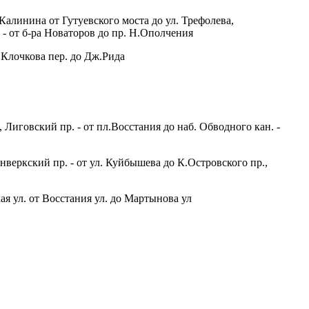
л.Калинина от Гутуевского моста до ул. Трефолева,
. - от б-ра Новаторов до пр. Н.Ополчения
т Клочкова пер. до Дж.Рида
 Лиговский пр. - от пл.Восстания до наб. Обводного кан. -
онверкский пр. - от ул. Куйбышева до К.Островского пр.,
ая ул. от Восстания ул. до Мартынова ул