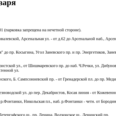
варя
1 (парковка запрещена на нечетной стороне).
валевской, Арсенальная ул. - от д.62 до Арсенальной наб., Арсена
я" до пр. Косыгина, Угол Заневского пр. и пр. Энергетиков, Зане
истской ул., от Шишмаревского пр. до наб. Ч.Речки, ул. Дибунов
хтенной ул.
нского, Б. Сампсониевский пр. - от Гренадерской пл. до пр. Ме
.
езноводской ул. до пер. Декабристов, Косая линия - от Кожевен
. р.Фонтанки, Никольская пл., наб. р.Фонтанки - четн. от Бородин
Петергофского ш., пр. Ленина, Волхонское ш., Ленинский пр.