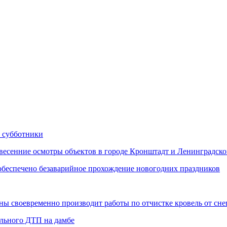
 субботники
сенние осмотры объектов в городе Кронштадт и Ленинградско
еспечено безаварийное прохождение новогодних праздников
 своевременно производит работы по отчистке кровель от снег
ельного ДТП на дамбе