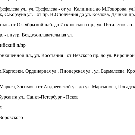
Трефолева ул., ул. Трефолева - от ул. Калинина до М.Говорова, у
, С.Корзуна ул. - от пр. Н.Ополчения до ул. Козлова, Дачный пр
ко - от Октябрьской наб. до Искровского пр., ул. Пятилеток - о
р. - внутр, Воздухоплавательная ул.
фийский п/пр
онюшенной пл., ул. Восстания - от Невского пр. до ул. Кирочной,
 р.Карповки, Ординарная ул., Пионерская ул., ул. Бармалеева, Кр
Маркса, Зосимова от Андреевской ул. до ул. Мартынова, Посадск
Курсанта ул., Санкт-Петербург - Псков
я
 Воровского