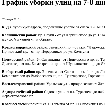
График уборки улиц на 7-8 ян
07 января 2010 г.
КБДХ публикует адреса, подлежащие уборке от снега 06.01-07.0
Калининский район:
пр. Науки - от ул.Карпинского до ул. С.Ко
д.27 до Чугунной ул. и обратно
Красногвардейский район:
Заневский пр. - от ст.м. "Ладожска
Ириновский пр. - от пр. Передовиков до ул. Коммуны
Приморский район:
Ул.Савушкина - от Приморского пр. до Тур
Долгоозерная пл., Богатырский пр. - от Шуваловского пр. до Я
Выборгский район:
пр. Энгельса - от Светлановской пл. до Ла
Композиторов до Выборгского ш., пр. Луначарского, Горское ш
Василеостровский район:
Уральская ул. - продолжение от Жел
Адмиралтейский район:
Садовая ул. - от пл. Тургенева до наб
Лермонтовского пр.
Красносельский район:
ул. П.Германа от пр. Н.Ополчения до 