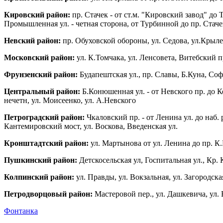
Кировский район:
пр. Стачек - от ст.м. "Кировский завод" до 
Промышленная ул. - четная сторона, от Турбинной до пр. Стачек
Невский район:
пр. Обуховской обороны, ул. Седова, ул.Крылен
Московский район:
ул. К.Томчака, ул. Ленсовета, Витебский п
Фрунзенский район:
Будапештская ул., пр. Славы, Б.Куна, Со
Центральный район:
Б.Конюшенная ул. - от Невского пр. до К
нечетн, ул. Моисеенко, ул. А.Невского
Петроградский район:
Чкаловский пр. - от Ленина ул. до наб.
Кантемировский мост, ул. Воскова, Введенская ул.
Кронштадтский район:
ул. Мартынова от ул. Ленина до пр. К.
Пушкинский район:
Детскосельская ул, Госпитальная ул., Кр. 
Колпинский район:
ул. Правды, ул. Вокзальная, ул. Загородска
Петродворцовый район:
Мастеровой пер., ул. Дашкевича, ул.
Фонтанка