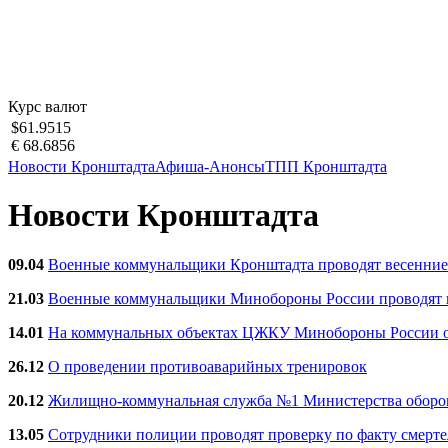
Курс валют
$61.9515
€ 68.6856
Новости Кронштадта
Афиша-Анонсы
ТПП Кронштадта
Новости Кронштадта
09.04
Военные коммунальщики Кронштадта проводят весенние
21.03
Военные коммунальщики Минобороны России проводят ве
14.01
На коммунальных объектах ЦЖКУ Минобороны России об
26.12
О проведении противоаварийных тренировок
20.12
Жилищно-коммунальная служба №1 Министерства обороны
13.05
Сотрудники полиции проводят проверку по факту смерт