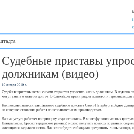
К
$
€
штадта
Судебные приставы упро
должникам (видео)
19 января 2010 г.
Судебные приставы всеми силами стараются упростить жизнь должникам. В недавно 
могут узнать о наличии долгов. В ближайшее время рядом появятся и терминалы для 
Как пояснил заместитель Главного судебного пристава Санкт-Петербурга Вадим Дмитр
на совершенствование работы по исполнительным производствам.
Данная услуга работает по принципу «единого окна». В многофункциональных центрах
Центральном, Красногвардейском районах) можно получить помощь по разным социал
имеющихся задолженностях. Для этого будет необходимо предъявить лишь паспорт, 