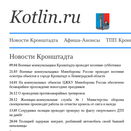
Новости Кронштадта
Афиша-Анонсы
ТПП Крон
Новости Кронштадта
09.04
Военные коммунальщики Кронштадта проводят весенние субботники
21.03
Военные коммунальщики Минобороны России проводят весенние
осмотры объектов в городе Кронштадт и Ленинградской области
14.01
На коммунальных объектах ЦЖКУ Минобороны России обеспечено
безаварийное прохождение новогодних праздников
26.12
О проведении противоаварийных тренировок
20.12
Жилищно-коммунальная служба №1 Министерства обороны
своевременно производит работы по отчистке кровель от снега и наледи
13.05
Сотрудники полиции проводят проверку по факту смертельного ДТП
на дамбе
28.04
Полицией задержан мигрант, разбивший автомобиль своей бывшей
начальницы