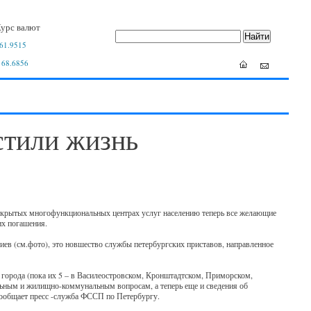
урс валют
61.9515
 68.6856
стили жизнь
открытых многофункциональных центрах услуг населению теперь все желающие
их погашения.
иев (см.фото), это новшество службы петербургских приставов, направленное
 города (пока их 5 – в Василеостровском, Кронштадтском, Приморском,
ьным и жилищно-коммунальным вопросам, а теперь еще и сведения об
сообщает пресс -служба ФССП по Петербургу.