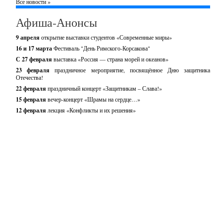
Все новости »
Афиша-Анонсы
9 апреля
открытие выставки студентов «Современные миры»
16 и 17 марта
Фестиваль "День Римского-Корсакова"
С 27 февраля
выставка «Россия — страна морей и океанов»
23 февраля
праздничное мероприятие, посвящённое Дню защитника
Отечества!
22 февраля
праздничный концерт «Защитникам – Слава!»
15 февраля
вечер-концерт «Шрамы на сердце…»
12 февраля
лекция «Конфликты и их решения»