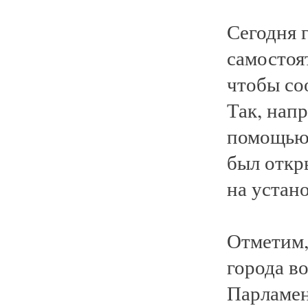
Сегодня 
самостоят
чтобы со
Так, нап
помощью 
был откр
на устан
Отметим,
города в
Парламен