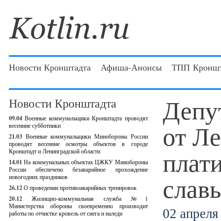
Новости Кронштадта
Афиша-Анонсы
ТПП Кроншт
Депу
Новости Кронштадта
09.04
Военные коммунальщики Кронштадта проводят
от Л
весенние субботники
21.03
Военные коммунальщики Минобороны России
проводят весенние осмотры объектов в городе
плат
Кронштадт и Ленинградской области
14.01
На коммунальных объектах ЦЖКУ Минобороны
России обеспечено безаварийное прохождение
слав
новогодних праздников
26.12
О проведении противоаварийных тренировок
20.12
Жилищно-коммунальная служба №1
Министерства обороны своевременно производит
02 апреля 
работы по отчистке кровель от снега и наледи