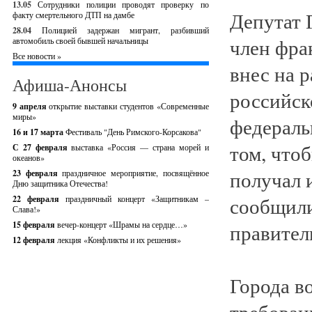
13.05
Сотрудники полиции проводят проверку по
Депутат 
факту смертельного ДТП на дамбе
28.04
Полицией задержан мигрант, разбивший
член фра
автомобиль своей бывшей начальницы
Все новости »
внес на 
Афиша-Анонсы
российск
9 апреля
открытие выставки студентов «Современные
миры»
федераль
16 и 17 марта
Фестиваль "День Римского-Корсакова"
том, что
С 27 февраля
выставка «Россия — страна морей и
океанов»
получал 
23 февраля
праздничное мероприятие, посвящённое
Дню защитника Отечества!
сообщили
22 февраля
праздничный концерт «Защитникам –
Слава!»
15 февраля
вечер-концерт «Шрамы на сердце…»
правител
12 февраля
лекция «Конфликты и их решения»
Города в
требован