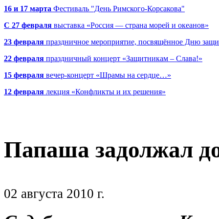
16 и 17 марта
Фестиваль "День Римского-Корсакова"
С 27 февраля
выставка «Россия — страна морей и океанов»
23 февраля
праздничное мероприятие, посвящённое Дню защи
22 февраля
праздничный концерт «Защитникам – Слава!»
15 февраля
вечер-концерт «Шрамы на сердце…»
12 февраля
лекция «Конфликты и их решения»
Папаша задолжал до
02 августа 2010 г.