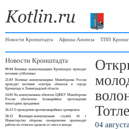
Новости Кронштадта
Афиша-Анонсы
ТПП Кроншт
Откр
Новости Кронштадта
09.04
Военные коммунальщики Кронштадта проводят
моло
весенние субботники
21.03
Военные коммунальщики Минобороны России
проводят весенние осмотры объектов в городе
воло
Кронштадт и Ленинградской области
14.01
На коммунальных объектах ЦЖКУ Минобороны
России обеспечено безаварийное прохождение
Тотл
новогодних праздников
26.12
О проведении противоаварийных тренировок
20.12
Жилищно-коммунальная служба №1
Министерства обороны своевременно производит
04 августа
работы по отчистке кровель от снега и наледи