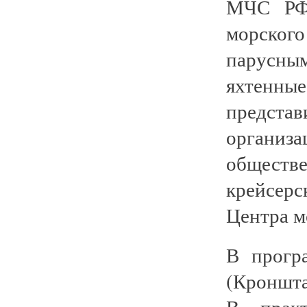
МЧС РФ.
морског
парусны
яхтенны
предста
организ
общест
крейсерс
Центра м
В прогр
(Кроншт
В практ