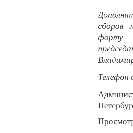
Дополни
сборов 
форту
предсе
Владими
Телефон д
Админист
Петербур
Просмотр