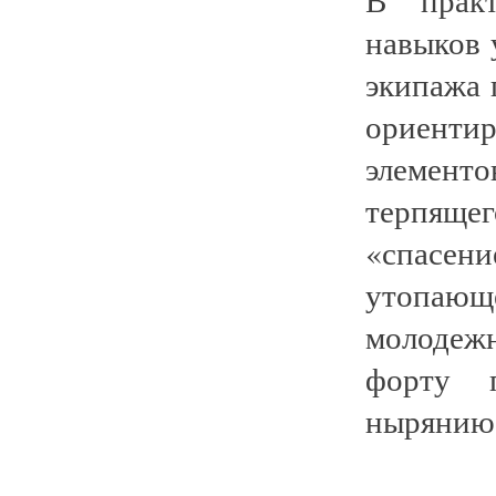
навыков 
экипажа 
ориентир
элемент
терпяще
«спасен
утопающе
молодеж
форту п
нырянию,