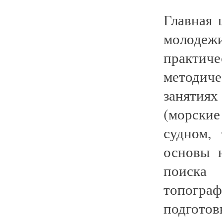
Главная 
молодеж
практи
методич
занятия
(морски
судном,
основы 
поиска
топогр
подгото