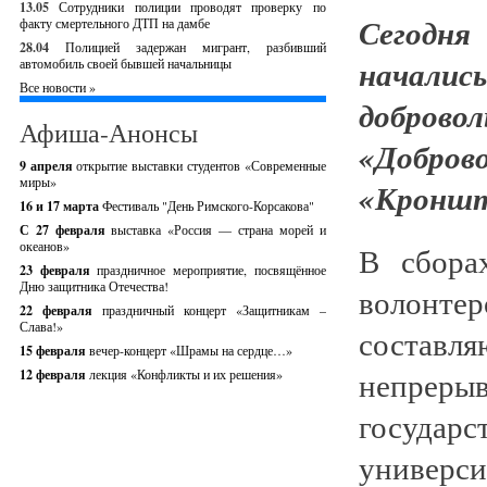
13.05
Сотрудники полиции проводят проверку по
Сегодня
факту смертельного ДТП на дамбе
28.04
Полицией задержан мигрант, разбивший
начали
автомобиль своей бывшей начальницы
Все новости »
добров
Афиша-Анонсы
«Добров
9 апреля
открытие выставки студентов «Современные
миры»
«Кроншт
16 и 17 марта
Фестиваль "День Римского-Корсакова"
С 27 февраля
выставка «Россия — страна морей и
океанов»
В сбора
23 февраля
праздничное мероприятие, посвящённое
Дню защитника Отечества!
волонтер
22 февраля
праздничный концерт «Защитникам –
Слава!»
составл
15 февраля
вечер-концерт «Шрамы на сердце…»
непреры
12 февраля
лекция «Конфликты и их решения»
государ
универси