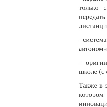
только 
передат
дистанци
- систем
автономн
- ориги
школе (с
Также в 
котором
инновац