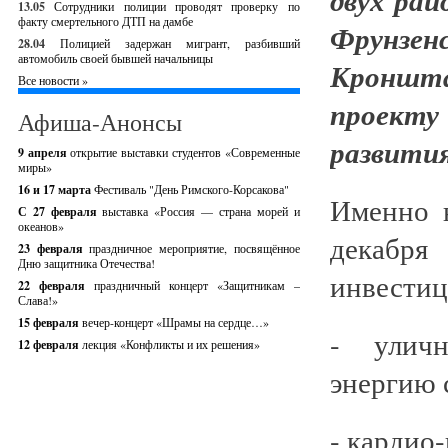
13.05
Сотрудники полиции проводят проверку по
факту смертельного ДТП на дамбе
Фрунзе
28.04
Полицией задержан мигрант, разбивший
автомобиль своей бывшей начальницы
Кроншта
Все новости »
проект
Афиша-Анонсы
развити
9 апреля
открытие выставки студентов «Современные
миры»
16 и 17 марта
Фестиваль "День Римского-Корсакова"
Именно н
С 27 февраля
выставка «Россия — страна морей и
океанов»
декабря
23 февраля
праздничное мероприятие, посвящённое
Дню защитника Отечества!
инвестиц
22 февраля
праздничный концерт «Защитникам –
Слава!»
15 февраля
вечер-концерт «Шрамы на сердце…»
- уличн
12 февраля
лекция «Конфликты и их решения»
энергию 
- кардио