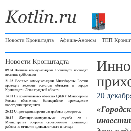
Новости Кронштадта
Афиша-Анонсы
ТПП Кроншт
Инно
Новости Кронштадта
09.04
Военные коммунальщики Кронштадта проводят
прих
весенние субботники
21.03
Военные коммунальщики Минобороны России
проводят весенние осмотры объектов в городе
Кронштадт и Ленинградской области
20 декабря
14.01
На коммунальных объектах ЦЖКУ Минобороны
России обеспечено безаварийное прохождение
новогодних праздников
«Город
26.12
О проведении противоаварийных тренировок
инвести
20.12
Жилищно-коммунальная служба №1
Министерства обороны своевременно производит
работы по отчистке кровель от снега и наледи
двух ра