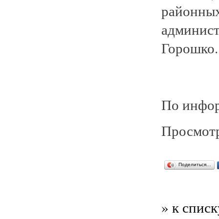
районных
админис
Горошко.
По инфор
Просмотр
Поделиться…
» к списк