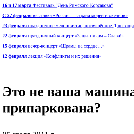
16 и 17 марта
Фестиваль "День Римского-Корсакова"
С 27 февраля
выставка «Россия — страна морей и океанов»
23 февраля
праздничное мероприятие, посвящённое Дню защи
22 февраля
праздничный концерт «Защитникам – Слава!»
15 февраля
вечер-концерт «Шрамы на сердце…»
12 февраля
лекция «Конфликты и их решения»
Это не ваша машина
припаркована?