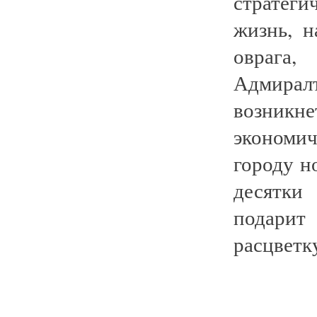
стратег
жизнь, н
овраг
Адмирал
возник
экономич
городу н
десятки
подарит
расцветк