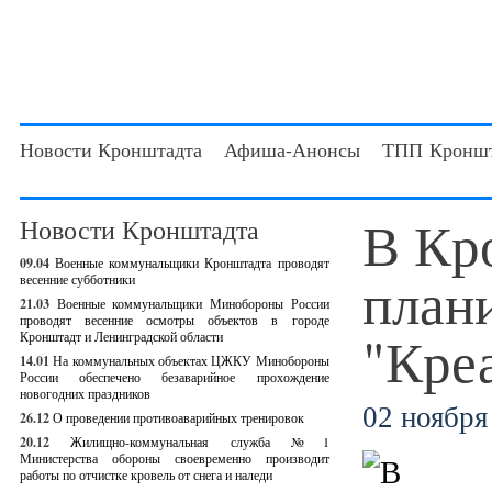
Новости Кронштадта
Афиша-Анонсы
ТПП Кроншт
В Кр
Новости Кронштадта
09.04
Военные коммунальщики Кронштадта проводят
план
весенние субботники
21.03
Военные коммунальщики Минобороны России
проводят весенние осмотры объектов в городе
"Кре
Кронштадт и Ленинградской области
14.01
На коммунальных объектах ЦЖКУ Минобороны
России обеспечено безаварийное прохождение
новогодних праздников
02 ноября 
26.12
О проведении противоаварийных тренировок
20.12
Жилищно-коммунальная служба №1
Министерства обороны своевременно производит
работы по отчистке кровель от снега и наледи