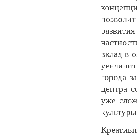
концепц
позволит
развития
частност
вклад в 
увеличи
города з
центра с
уже слож
культуры
Креативн