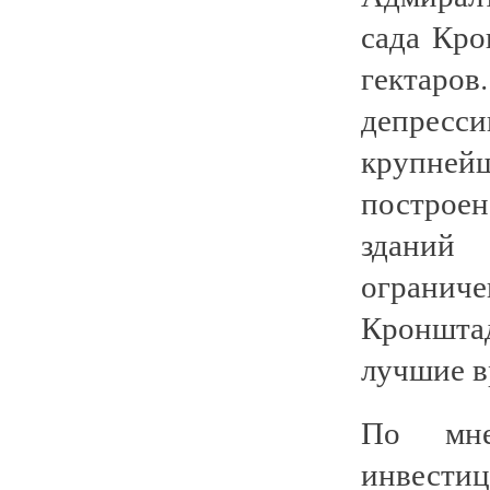
сада Кро
гектаров
депресс
крупне
построен
зданий 
огранич
Кроншта
лучшие в
По мне
инвести