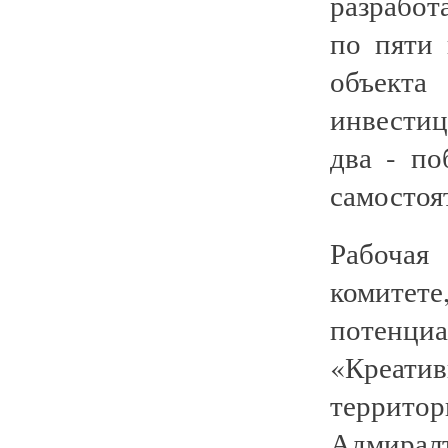
разрабо
по пяти
объекта
инвестиц
два - по
самостоя
Рабочая
комитет
потенц
«Креат
террито
Адмирал