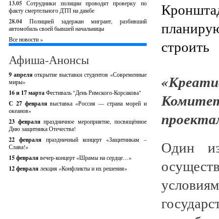
13.05
Сотрудники полиции проводят проверку по
факту смертельного ДТП на дамбе
28.04
Полицией задержан мигрант, разбивший
автомобиль своей бывшей начальницы
Все новости »
Афиша-Анонсы
9 апреля
открытие выставки студентов «Современные
«Креати
миры»
16 и 17 марта
Фестиваль "День Римского-Корсакова"
Комитет
С 27 февраля
выставка «Россия — страна морей и
океанов»
проекта
23 февраля
праздничное мероприятие, посвящённое
Дню защитника Отечества!
22 февраля
праздничный концерт «Защитникам –
Один из
Слава!»
15 февраля
вечер-концерт «Шрамы на сердце…»
осущес
12 февраля
лекция «Конфликты и их решения»
услов
государ