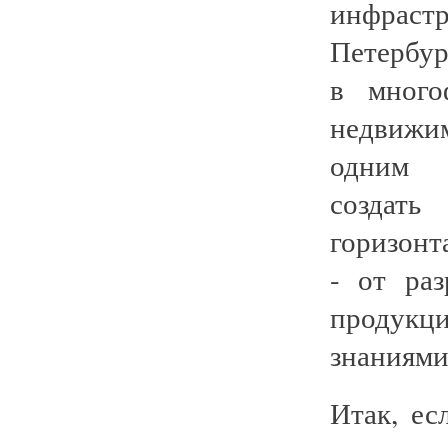
инфрастр
Петербур
в много
недвижи
одним 
создат
горизонт
- от ра
продукц
знаниям
Итак, ес