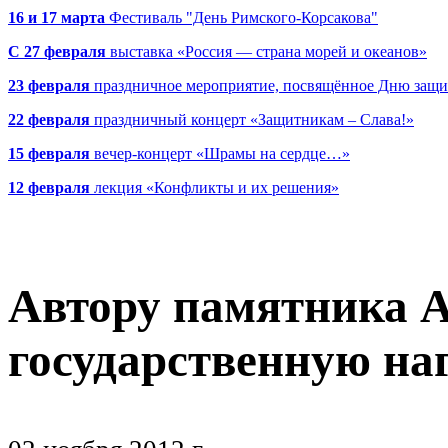
16 и 17 марта
Фестиваль "День Римского-Корсакова"
С 27 февраля
выставка «Россия — страна морей и океанов»
23 февраля
праздничное мероприятие, посвящённое Дню защи
22 февраля
праздничный концерт «Защитникам – Слава!»
15 февраля
вечер-концерт «Шрамы на сердце…»
12 февраля
лекция «Конфликты и их решения»
Автору памятника 
государственную на