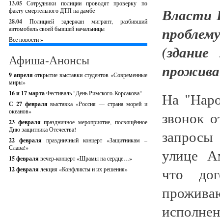
13.05
Сотрудники полиции проводят проверку по
Власти 
факту смертельного ДТП на дамбе
28.04
Полицией задержан мигрант, разбивший
проблем
автомобиль своей бывшей начальницы
Все новости »
(здание
Афиша-Анонсы
прожива
9 апреля
открытие выставки студентов «Современные
миры»
16 и 17 марта
Фестиваль "День Римского-Корсакова"
На "Нар
С 27 февраля
выставка «Россия — страна морей и
океанов»
звонок о
23 февраля
праздничное мероприятие, посвящённое
Дню защитника Отечества!
запросы
22 февраля
праздничный концерт «Защитникам –
Слава!»
улице А
15 февраля
вечер-концерт «Шрамы на сердце…»
что дог
12 февраля
лекция «Конфликты и их решения»
прожива
исполнен