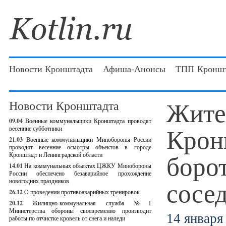
Новости Кронштадта
Афиша-Анонсы
ТПП Кроншт
Жите
Новости Кронштадта
09.04
Военные коммунальщики Кронштадта проводят
Крон
весенние субботники
21.03
Военные коммунальщики Минобороны России
проводят весенние осмотры объектов в городе
боро
Кронштадт и Ленинградской области
14.01
На коммунальных объектах ЦЖКУ Минобороны
России обеспечено безаварийное прохождение
сосе
новогодних праздников
26.12
О проведении противоаварийных тренировок
20.12
Жилищно-коммунальная служба №1
Министерства обороны своевременно производит
14 января 
работы по отчистке кровель от снега и наледи