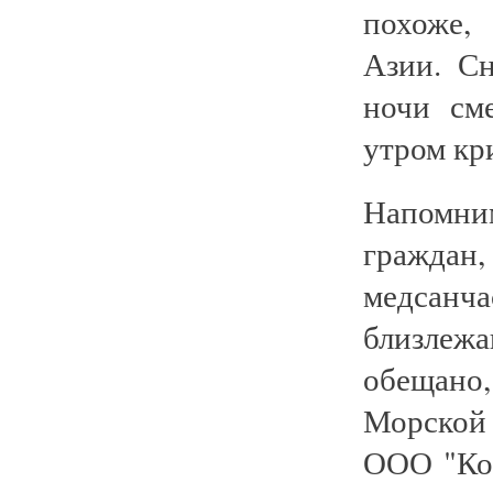
похоже,
Азии. С
ночи см
утром кр
Напомн
граждан,
медсан
близлеж
обещано,
Морской
ООО "Кон