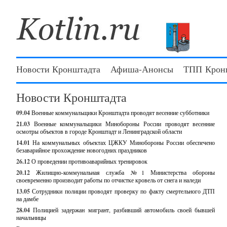
Новости Кронштадта
Афиша-Анонсы
ТПП Крон
Новости Кронштадта
09.04
Военные коммунальщики Кронштадта проводят весенние субботники
21.03
Военные коммунальщики Минобороны России проводят весенние
осмотры объектов в городе Кронштадт и Ленинградской области
14.01
На коммунальных объектах ЦЖКУ Минобороны России обеспечено
безаварийное прохождение новогодних праздников
26.12
О проведении противоаварийных тренировок
20.12
Жилищно-коммунальная служба №1 Министерства обороны
своевременно производит работы по отчистке кровель от снега и наледи
13.05
Сотрудники полиции проводят проверку по факту смертельного ДТП
на дамбе
28.04
Полицией задержан мигрант, разбивший автомобиль своей бывшей
начальницы