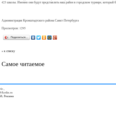
423 школы. Именно они будут представлять наш район в городском турнире, который б
Администрация Кронштадтского района Санкт-Петербурга
Просмотров: 1295
Поделиться…
» к списку
Самое читаемое
4г.,
@/kotlin.ru
SS
,
Реклама