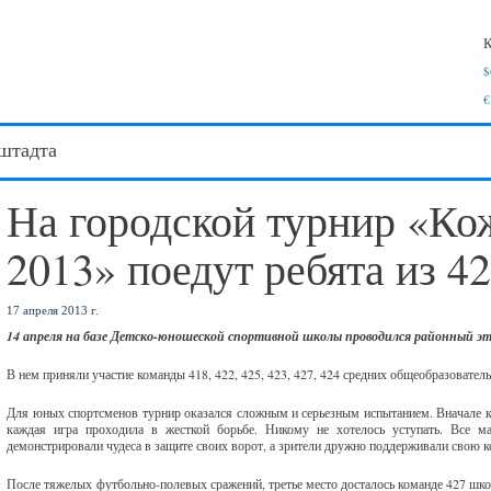
К
$
€
штадта
На городской турнир «Ко
2013» поедут ребята из 4
17 апреля 2013 г.
14 апреля на базе Детско-юношеской спортивной школы проводился районный э
В нем приняли участие команды 418, 422, 425, 423, 427, 424 средних общеобразователь
Для юных спортсменов турнир оказался сложным и серьезным испытанием. Вначале ком
каждая игра проходила в жесткой борьбе. Никому не хотелось уступать. Все м
демонстрировали чудеса в защите своих ворот, а зрители дружно поддерживали свою 
После тяжелых футбольно-полевых сражений, третье место досталось команде 427 школ