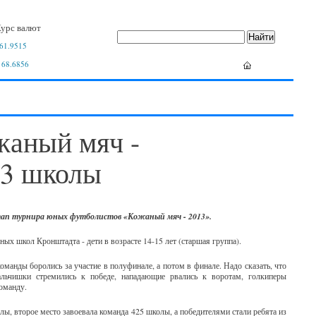
урс валют
61.9515
 68.6856
жаный мяч -
23 школы
тап турнира юных футболистов «Кожаный мяч - 2013».
ных школ Кронштадта - дети в возрасте 14-15 лет (старшая группа).
анды боролись за участие в полуфинале, а потом в финале. Надо сказать, что
альчишки стремились к победе, нападающие рвались к воротам, голкиперы
команду.
ы, второе место завоевала команда 425 школы, а победителями стали ребята из