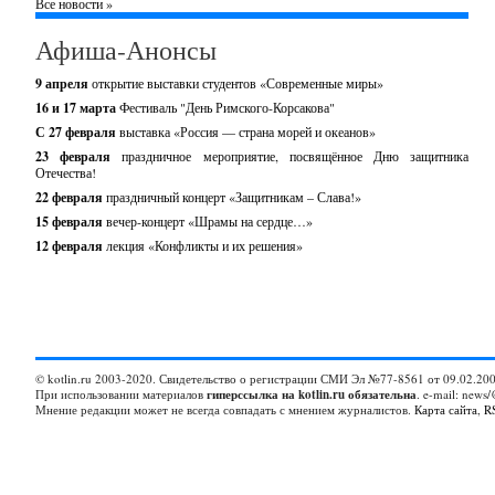
Все новости »
Афиша-Анонсы
9 апреля
открытие выставки студентов «Современные миры»
16 и 17 марта
Фестиваль "День Римского-Корсакова"
С 27 февраля
выставка «Россия — страна морей и океанов»
23 февраля
праздничное мероприятие, посвящённое Дню защитника
Отечества!
22 февраля
праздничный концерт «Защитникам – Слава!»
15 февраля
вечер-концерт «Шрамы на сердце…»
12 февраля
лекция «Конфликты и их решения»
© kotlin.ru 2003-2020. Свидетельство о регистрации СМИ Эл №77-8561 от 09.02.200
При использовании материалов
гиперссылка на kotlin.ru обязательна
. e-mail: news/
Мнение редакции может не всегда совпадать с мнением журналистов.
Карта сайта
,
R