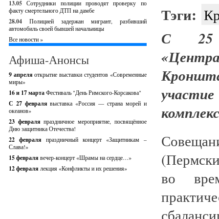
13.05
Сотрудники полиции проводят проверку по
Тэги:
Кр
факту смертельного ДТП на дамбе
28.04
Полицией задержан мигрант, разбивший
автомобиль своей бывшей начальницы
С 25
Все новости »
«Цент
Афиша-Анонсы
Кроншт
9 апреля
открытие выставки студентов «Современные
миры»
участие
16 и 17 марта
Фестиваль "День Римского-Корсакова"
С 27 февраля
выставка «Россия — страна морей и
комплек
океанов»
23 февраля
праздничное мероприятие, посвящённое
Дню защитника Отечества!
Совещан
22 февраля
праздничный концерт «Защитникам –
Слава!»
(Пермски
15 февраля
вечер-концерт «Шрамы на сердце…»
12 февраля
лекция «Конфликты и их решения»
во врем
практи
сбаланс