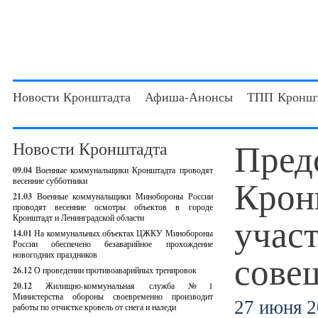
Новости Кронштадта
Афиша-Анонсы
ТПП Кроншт
Пред
Новости Кронштадта
09.04
Военные коммунальщики Кронштадта проводят
Крон
весенние субботники
21.03
Военные коммунальщики Минобороны России
проводят весенние осмотры объектов в городе
учас
Кронштадт и Ленинградской области
14.01
На коммунальных объектах ЦЖКУ Минобороны
России обеспечено безаварийное прохождение
сове
новогодних праздников
26.12
О проведении противоаварийных тренировок
20.12
Жилищно-коммунальная служба №1
Министерства обороны своевременно производит
27 июня 2
работы по отчистке кровель от снега и наледи