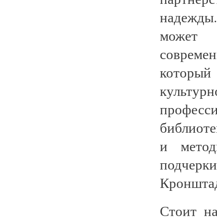
надежды
может 
совреме
которы
культур
професс
библиоте
и метод
подчер
Кронштад
Стоит н