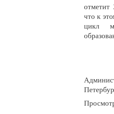
отметит 
что к эт
цикл м
образова
Админист
Петербур
Просмотр