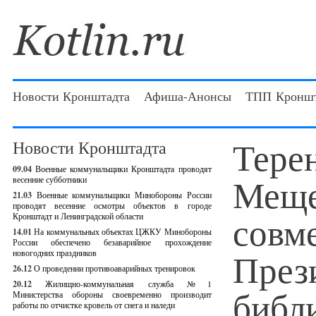
Новости Кронштадта
Афиша-Анонсы
ТПП Кроншт
Тере
Новости Кронштадта
09.04
Военные коммунальщики Кронштадта проводят
Меще
весенние субботники
21.03
Военные коммунальщики Минобороны России
проводят весенние осмотры объектов в городе
совм
Кронштадт и Ленинградской области
14.01
На коммунальных объектах ЦЖКУ Минобороны
России обеспечено безаварийное прохождение
През
новогодних праздников
26.12
О проведении противоаварийных тренировок
20.12
Жилищно-коммунальная служба №1
библ
Министерства обороны своевременно производит
работы по отчистке кровель от снега и наледи