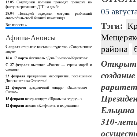
13.05
Сотрудники полиции проводят проверку по
факту смертельного ДТП на дамбе
05 августа
28.04
Полицией задержан мигрант, разбивший
автомобиль своей бывшей начальницы
Тэги:
Кр
Все новости »
Мещеряк
Афиша-Анонсы
района
9 апреля
открытие выставки студентов «Современные
миры»
16 и 17 марта
Фестиваль "День Римского-Корсакова"
Открыти
С 27 февраля
выставка «Россия — страна морей и
океанов»
создан
23 февраля
праздничное мероприятие, посвящённое
Дню защитника Отечества!
рарит
22 февраля
праздничный концерт «Защитникам –
Слава!»
Президе
15 февраля
вечер-концерт «Шрамы на сердце…»
12 февраля
лекция «Конфликты и их решения»
Ельцина
310-л
осуществ