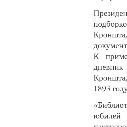
Президен
подборк
Кроншта
документ
К приме
дневни
Кронштад
1893 году
«Библио
юбилей 
партнерс