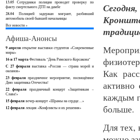
13.05
Сотрудники полиции проводят проверку по
Сегодн
факту смертельного ДТП на дамбе
28.04
Полицией задержан мигрант, разбивший
Кронш
автомобиль своей бывшей начальницы
Все новости »
традицио
Афиша-Анонсы
Меропр
9 апреля
открытие выставки студентов «Современные
миры»
физиоте
16 и 17 марта
Фестиваль "День Римского-Корсакова"
С 27 февраля
выставка «Россия — страна морей и
Как рас
океанов»
23 февраля
праздничное мероприятие, посвящённое
активно 
Дню защитника Отечества!
22 февраля
праздничный концерт «Защитникам –
каждым г
Слава!»
15 февраля
вечер-концерт «Шрамы на сердце…»
больше.
12 февраля
лекция «Конфликты и их решения»
Для тех,
можно за