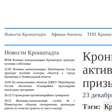
Новости Кронштадта
Афиша-Анонсы
ТПП Кроншт
Крон
Новости Кронштадта
09.04
Военные коммунальщики Кронштадта проводят
акти
весенние субботники
21.03
Военные коммунальщики Минобороны России
проводят весенние осмотры объектов в городе
призы
Кронштадт и Ленинградской области
14.01
На коммунальных объектах ЦЖКУ Минобороны
России обеспечено безаварийное прохождение
новогодних праздников
23 декабря
26.12
О проведении противоаварийных тренировок
20.12
Жилищно-коммунальная служба №1
Тэги:
Кр
Министерства обороны своевременно производит
работы по отчистке кровель от снега и наледи