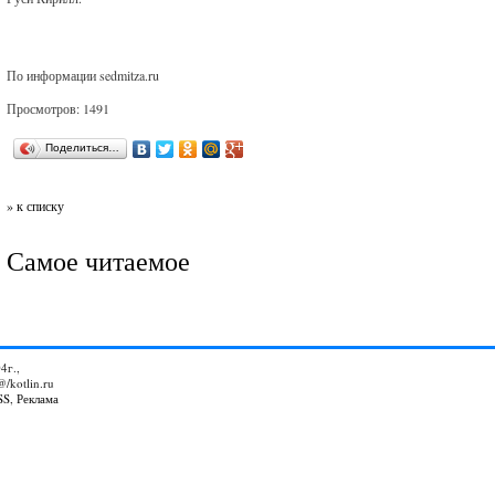
По информации sedmitza.ru
Просмотров: 1491
Поделиться…
» к списку
Самое читаемое
4г.,
@/kotlin.ru
SS
,
Реклама