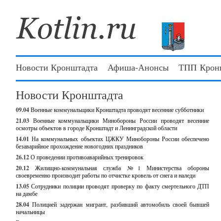
Новости Кронштадта
Афиша-Анонсы
ТПП Крон
Новости Кронштадта
09.04
Военные коммунальщики Кронштадта проводят весенние субботники
21.03
Военные коммунальщики Минобороны России проводят весенние
осмотры объектов в городе Кронштадт и Ленинградской области
14.01
На коммунальных объектах ЦЖКУ Минобороны России обеспечено
безаварийное прохождение новогодних праздников
26.12
О проведении противоаварийных тренировок
20.12
Жилищно-коммунальная служба №1 Министерства обороны
своевременно производит работы по отчистке кровель от снега и наледи
13.05
Сотрудники полиции проводят проверку по факту смертельного ДТП
на дамбе
28.04
Полицией задержан мигрант, разбивший автомобиль своей бывшей
начальницы