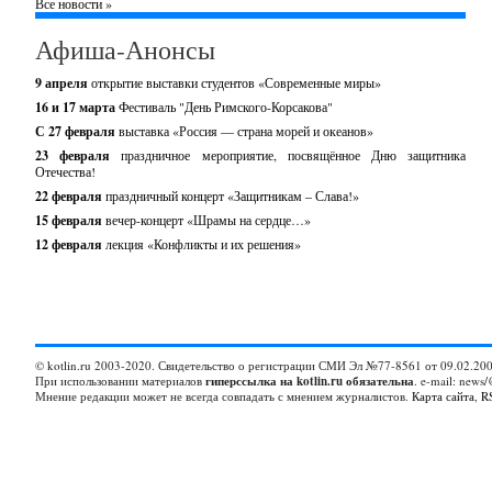
Все новости »
Афиша-Анонсы
9 апреля
открытие выставки студентов «Современные миры»
16 и 17 марта
Фестиваль "День Римского-Корсакова"
С 27 февраля
выставка «Россия — страна морей и океанов»
23 февраля
праздничное мероприятие, посвящённое Дню защитника
Отечества!
22 февраля
праздничный концерт «Защитникам – Слава!»
15 февраля
вечер-концерт «Шрамы на сердце…»
12 февраля
лекция «Конфликты и их решения»
© kotlin.ru 2003-2020. Свидетельство о регистрации СМИ Эл №77-8561 от 09.02.200
При использовании материалов
гиперссылка на kotlin.ru обязательна
. e-mail: news/
Мнение редакции может не всегда совпадать с мнением журналистов.
Карта сайта
,
R