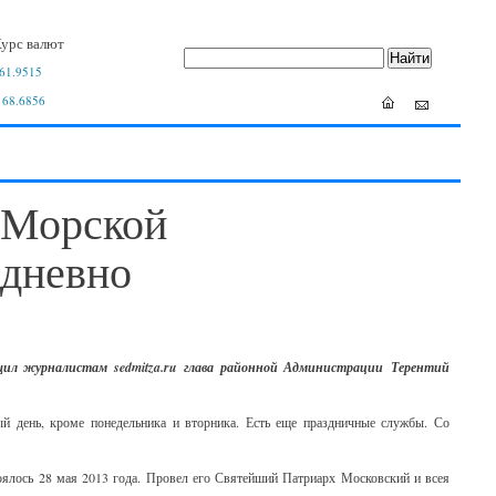
урс валют
61.9515
 68.6856
 Морской
едневно
ил журналистам sedmitza.ru глава районной Администрации Терентий
 день, кроме понедельника и вторника. Есть еще праздничные службы. Со
оялось 28 мая 2013 года. Провел его Святейший Патриарх Московский и всея