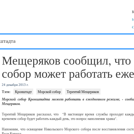
К
$
€
штадта
Мещеряков сообщил, что
собор может работать еж
24 декабря 2013 г.
Тэги:
Кронштадт
Морской собор
Терентий Мещеряков
Морской собор Кронштадта может работать в ежедневном режиме, - сообщ
Мещеряков.
Терентий Мещеряков рассказал, что "В настоящее время службы проходят каждый
временем собор будет работать каждый день, это вопрос наполнения храма".
Напомним, что освящение Никольского Морского собора после восстановления сост
Руси Кирилл.