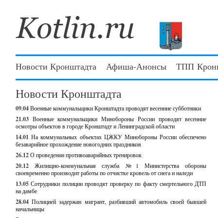
Новости Кронштадта
Афиша-Анонсы
ТПП Крон
Новости Кронштадта
09.04
Военные коммунальщики Кронштадта проводят весенние субботники
21.03
Военные коммунальщики Минобороны России проводят весенние
осмотры объектов в городе Кронштадт и Ленинградской области
14.01
На коммунальных объектах ЦЖКУ Минобороны России обеспечено
безаварийное прохождение новогодних праздников
26.12
О проведении противоаварийных тренировок
20.12
Жилищно-коммунальная служба №1 Министерства обороны
своевременно производит работы по отчистке кровель от снега и наледи
13.05
Сотрудники полиции проводят проверку по факту смертельного ДТП
на дамбе
28.04
Полицией задержан мигрант, разбивший автомобиль своей бывшей
начальницы