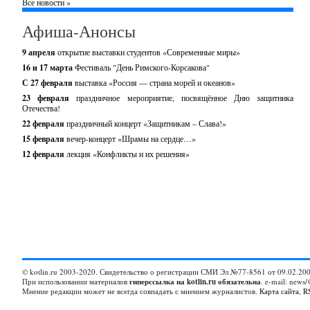
Все новости »
Афиша-Анонсы
9 апреля
открытие выставки студентов «Современные миры»
16 и 17 марта
Фестиваль "День Римского-Корсакова"
С 27 февраля
выставка «Россия — страна морей и океанов»
23 февраля
праздничное мероприятие, посвящённое Дню защитника
Отечества!
22 февраля
праздничный концерт «Защитникам – Слава!»
15 февраля
вечер-концерт «Шрамы на сердце…»
12 февраля
лекция «Конфликты и их решения»
© kotlin.ru 2003-2020. Свидетельство о регистрации СМИ Эл №77-8561 от 09.02.200
При использовании материалов
гиперссылка на kotlin.ru обязательна
. e-mail: news/
Мнение редакции может не всегда совпадать с мнением журналистов.
Карта сайта
,
R