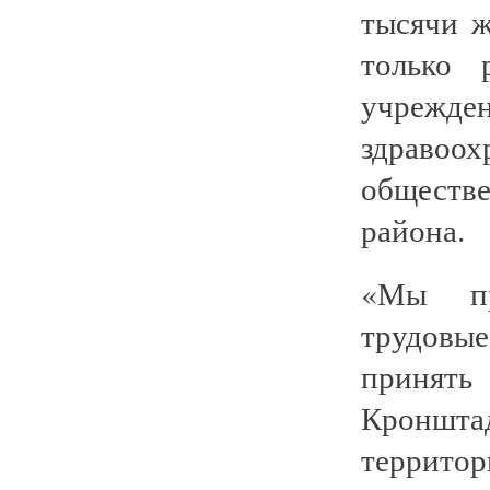
тысячи ж
только 
учрежд
здраво
обществ
района.
«Мы при
трудовы
принять
Кроншт
террито