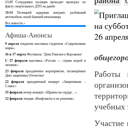
13.05
Сотрудники полиции проводят проверку по
факту смертельного ДТП на дамбе
28.04
Полицией задержан мигрант, разбивший
автомобиль своей бывшей начальницы
Все новости »
Афиша-Анонсы
9 апреля
открытие выставки студентов «Современные
миры»
общегоро
16 и 17 марта
Фестиваль "День Римского-Корсакова"
С 27 февраля
выставка «Россия — страна морей и
океанов»
Работы 
23 февраля
праздничное мероприятие, посвящённое
Дню защитника Отечества!
организ
22 февраля
праздничный концерт «Защитникам –
Слава!»
15 февраля
вечер-концерт «Шрамы на сердце…»
террито
12 февраля
лекция «Конфликты и их решения»
учебных 
Участие 