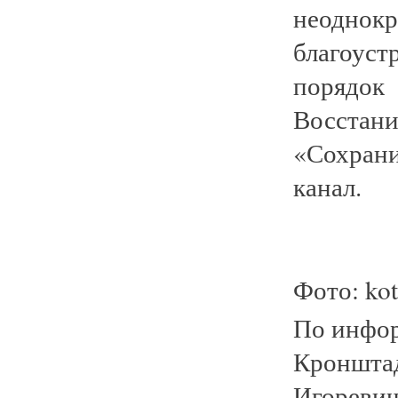
неодн
благоуст
порядок 
Восстан
«Сохрани
канал.
Фото: kot
По инфор
Кронштад
Игоревич