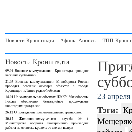
Новости Кронштадта
Афиша-Анонсы
ТПП Кроншт
Приг
Новости Кронштадта
09.04
Военные коммунальщики Кронштадта проводят
суббо
весенние субботники
21.03
Военные коммунальщики Минобороны России
проводят весенние осмотры объектов в городе
Кронштадт и Ленинградской области
23 апреля 
14.01
На коммунальных объектах ЦЖКУ Минобороны
России обеспечено безаварийное прохождение
новогодних праздников
Тэги:
Кр
26.12
О проведении противоаварийных тренировок
Мещеряк
20.12
Жилищно-коммунальная служба №1
Министерства обороны своевременно производит
работы по отчистке кровель от снега и наледи
района