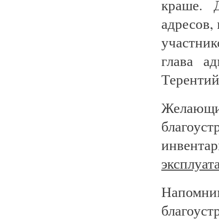
краше. 
адресов,
участник
глава а
Терентий
Желаю
благоуст
инвентар
эксплуат
Напомним
благоу