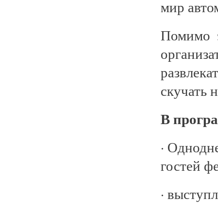
мир авто
Помимо э
организа
развлек
скучать н
В прогр
· Однодн
гостей ф
· выступ