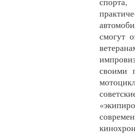
спорта
практ
автомоби
смогут о
ветер
импрови
своими 
мотоцик
советск
«экипир
соврем
кинохрон