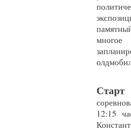
политич
экспозиц
памятны
многое
заплани
олдмобил
Старт
с
соревно
12:15 ч
Констант