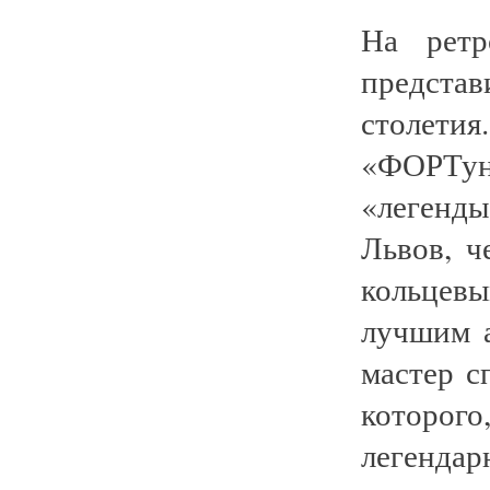
На ретр
предста
столетия
«ФОРТун
«легенды
Львов, 
кольцев
лучшим 
мастер с
которого
легенда