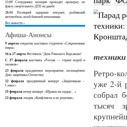
13.05
Сотрудники полиции проводят проверку по
факту смертельного ДТП на дамбе
28.04
Полицией задержан мигрант, разбивший
автомобиль своей бывшей начальницы
Все новости »
Афиша-Анонсы
9 апреля
открытие выставки студентов «Современные
миры»
техники 
16 и 17 марта
Фестиваль "День Римского-Корсакова"
С 27 февраля
выставка «Россия — страна морей и
океанов»
Ретро-ко
23 февраля
праздничное мероприятие, посвящённое
Дню защитника Отечества!
уже 2-й 
22 февраля
праздничный концерт «Защитникам –
Слава!»
15 февраля
вечер-концерт «Шрамы на сердце…»
собрал б
12 февраля
лекция «Конфликты и их решения»
тысяч з
крупне
участник