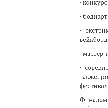
· конкур
· бодиар
· экстр
вейкборд
· мастер
· соревн
также, р
фестивал
Финалом