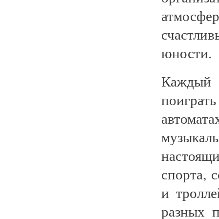
атмосф
счастлив
юности.
Каждый 
поиграт
автома
музыкал
настоящ
спорта, 
и тролле
разных п