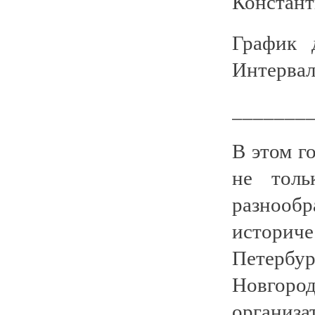
Констант
График 
Интервал
_______
В этом г
не толь
разнообр
историч
Петербу
Новгород
организа