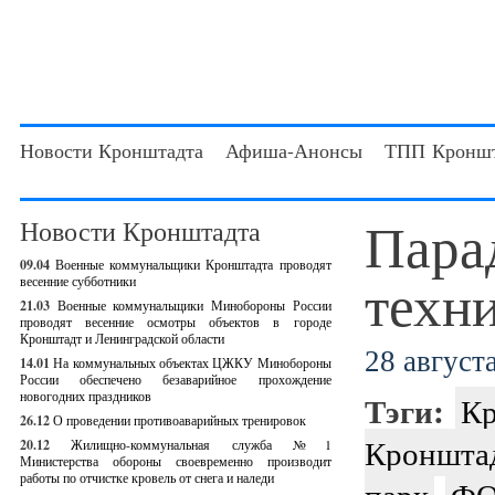
Новости Кронштадта
Афиша-Анонсы
ТПП Кроншт
Пара
Новости Кронштадта
09.04
Военные коммунальщики Кронштадта проводят
техн
весенние субботники
21.03
Военные коммунальщики Минобороны России
проводят весенние осмотры объектов в городе
Кронштадт и Ленинградской области
28 августа
14.01
На коммунальных объектах ЦЖКУ Минобороны
России обеспечено безаварийное прохождение
новогодних праздников
Тэги:
Кр
26.12
О проведении противоаварийных тренировок
Кроншта
20.12
Жилищно-коммунальная служба №1
Министерства обороны своевременно производит
работы по отчистке кровель от снега и наледи
парк
ФО