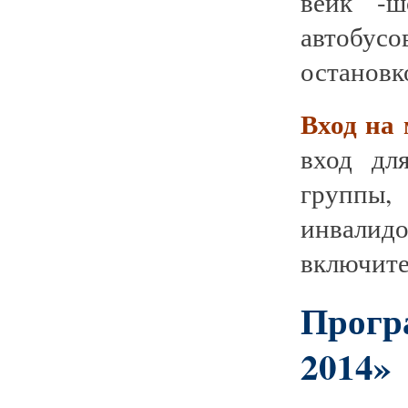
вейк -ш
автобус
остановк
Вход на 
вход дл
группы,
инвали
включите
Прогр
2014»