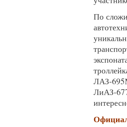
По сложи
автотех
уникаль
транспор
экспонат
троллейк
ЛАЗ-695
ЛиАЗ-67
интересн
Официал