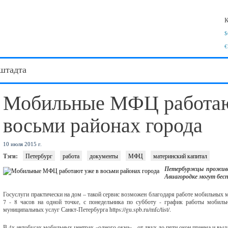
К
$
€
штадта
Мобильные МФЦ работаю
восьми районах города
10 июля 2015 г.
Тэги:
Петербург
работа
документы
МФЦ
материнский капитал
Петербуржцы проживаю
Авиагородке могут бес
Госуслуги практически на дом – такой сервис возможен благодаря работе мобильных 
7 - 8 часов на одной точке, с понедельника по субботу - график работы мобиль
муниципальных услуг Санкт-Петербурга https://gu.spb.ru/mfc/list/.
В 4х автобусах мобильных центрах «одного окна» - от двух до пяти окон приема и вы