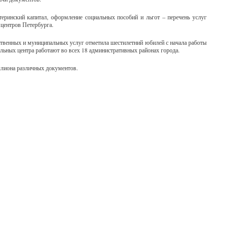
ринский капитал, оформление социальных пособий и льгот – перечень услуг
центров Петербурга.
ственных и муниципальных услуг отметила шестилетний юбилей с начала работы
ых центра работают во всех 18 административных районах города.
ллиона различных документов.