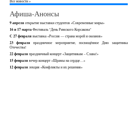
Все новости »
Афиша-Анонсы
9 апреля
открытие выставки студентов «Современные миры»
16 и 17 марта
Фестиваль "День Римского-Корсакова"
С 27 февраля
выставка «Россия — страна морей и океанов»
23 февраля
праздничное мероприятие, посвящённое Дню защитника
Отечества!
22 февраля
праздничный концерт «Защитникам – Слава!»
15 февраля
вечер-концерт «Шрамы на сердце…»
12 февраля
лекция «Конфликты и их решения»