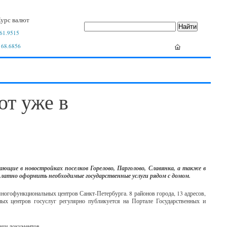
урс валют
61.9515
 68.6856
т уже в
щие в новостройках поселков Горелово, Парголово, Славянка, а также в
платно оформить необходимые государственные услуги рядом с домом.
многофункциональных центров Санкт-Петербурга. 8 районов города, 13 адресов,
ных центров госуслуг регулярно публикуется на Портале Государственных и
дачи документов.