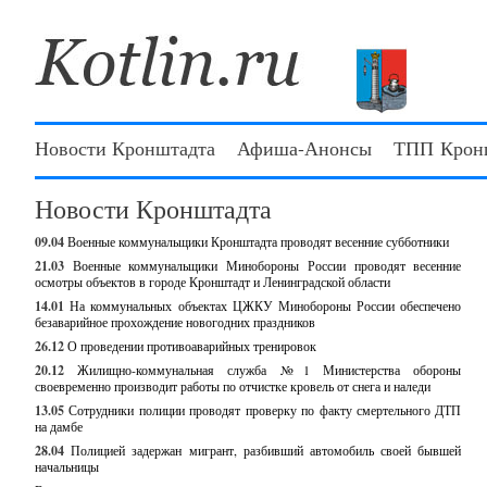
Новости Кронштадта
Афиша-Анонсы
ТПП Крон
Новости Кронштадта
09.04
Военные коммунальщики Кронштадта проводят весенние субботники
21.03
Военные коммунальщики Минобороны России проводят весенние
осмотры объектов в городе Кронштадт и Ленинградской области
14.01
На коммунальных объектах ЦЖКУ Минобороны России обеспечено
безаварийное прохождение новогодних праздников
26.12
О проведении противоаварийных тренировок
20.12
Жилищно-коммунальная служба №1 Министерства обороны
своевременно производит работы по отчистке кровель от снега и наледи
13.05
Сотрудники полиции проводят проверку по факту смертельного ДТП
на дамбе
28.04
Полицией задержан мигрант, разбивший автомобиль своей бывшей
начальницы