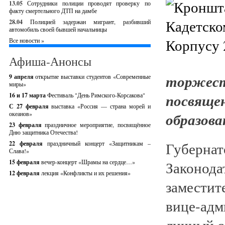
13.05
Сотрудники полиции проводят проверку по
факту смертельного ДТП на дамбе
28.04
Полицией задержан мигрант, разбивший
автомобиль своей бывшей начальницы
Все новости »
Афиша-Анонсы
торжес
9 апреля
открытие выставки студентов «Современные
миры»
посв
16 и 17 марта
Фестиваль "День Римского-Корсакова"
С 27 февраля
выставка «Россия — страна морей и
образова
океанов»
23 февраля
праздничное мероприятие, посвящённое
Дню защитника Отечества!
Губернат
22 февраля
праздничный концерт «Защитникам –
Слава!»
15 февраля
вечер-концерт «Шрамы на сердце…»
Законода
12 февраля
лекция «Конфликты и их решения»
замести
вице-адм
личный с