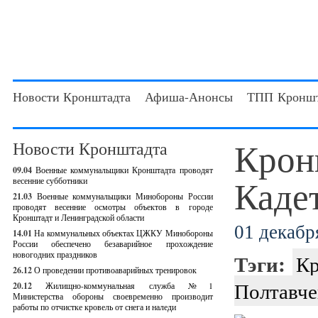
Новости Кронштадта
Афиша-Анонсы
ТПП Кроншт
Крон
Новости Кронштадта
09.04
Военные коммунальщики Кронштадта проводят
Каде
весенние субботники
21.03
Военные коммунальщики Минобороны России
проводят весенние осмотры объектов в городе
Кронштадт и Ленинградской области
01 декабря
14.01
На коммунальных объектах ЦЖКУ Минобороны
России обеспечено безаварийное прохождение
новогодних праздников
Тэги:
Кр
26.12
О проведении противоаварийных тренировок
Полтавче
20.12
Жилищно-коммунальная служба №1
Министерства обороны своевременно производит
работы по отчистке кровель от снега и наледи