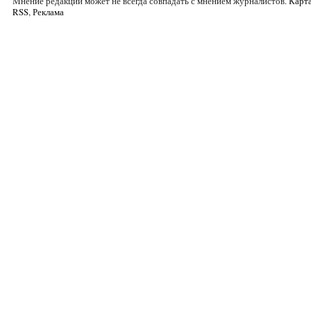
Мнение редакции может не всегда совпадать с мнением журналистов.
Карта
RSS
,
Реклама