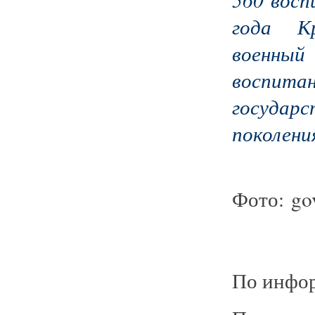
года К
военны
воспи
госуда
поколени
Фото: gov
По инфор