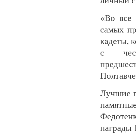
«Во все 
самых пр
кадеты, 
с чес
предше
Полтавче
Лучшие п
памятны
Федотен
награды 