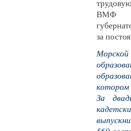
трудову
ВМФ РФ
губернат
за посто
Морской
образо
образова
котором 
За двад
кадетск
выпускни
560 восп