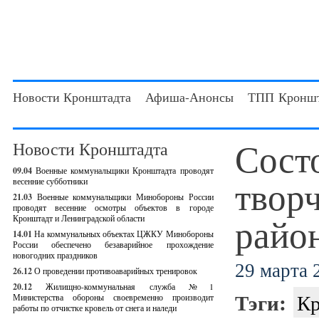
Новости Кронштадта
Афиша-Анонсы
ТПП Кроншт
Сост
Новости Кронштадта
09.04
Военные коммунальщики Кронштадта проводят
твор
весенние субботники
21.03
Военные коммунальщики Минобороны России
проводят весенние осмотры объектов в городе
райо
Кронштадт и Ленинградской области
14.01
На коммунальных объектах ЦЖКУ Минобороны
России обеспечено безаварийное прохождение
новогодних праздников
29 марта 2
26.12
О проведении противоаварийных тренировок
20.12
Жилищно-коммунальная служба №1
Тэги:
Кр
Министерства обороны своевременно производит
работы по отчистке кровель от снега и наледи