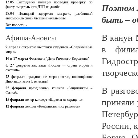
13.05
Сотрудники полиции проводят проверку по
Поэтом 
факту смертельного ДТП на дамбе
28.04
Полицией задержан мигрант, разбивший
быть – о
автомобиль своей бывшей начальницы
Все новости »
В канун 
Афиша-Анонсы
в филиа
9 апреля
открытие выставки студентов «Современные
миры»
Гидрост
16 и 17 марта
Фестиваль "День Римского-Корсакова"
С 27 февраля
выставка «Россия — страна морей и
творческ
океанов»
23 февраля
праздничное мероприятие, посвящённое
Дню защитника Отечества!
В разгов
22 февраля
праздничный концерт «Защитникам –
Слава!»
приняли 
15 февраля
вечер-концерт «Шрамы на сердце…»
12 февраля
лекция «Конфликты и их решения»
Петербу
России, 
Борис О