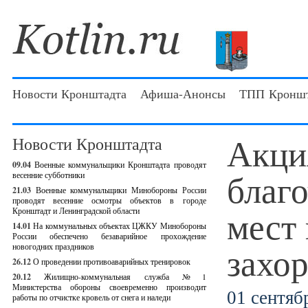
Новости Кронштадта
Афиша-Анонсы
ТПП Кроншт
Акци
Новости Кронштадта
09.04
Военные коммунальщики Кронштадта проводят
благ
весенние субботники
21.03
Военные коммунальщики Минобороны России
проводят весенние осмотры объектов в городе
мест 
Кронштадт и Ленинградской области
14.01
На коммунальных объектах ЦЖКУ Минобороны
России обеспечено безаварийное прохождение
захо
новогодних праздников
26.12
О проведении противоаварийных тренировок
20.12
Жилищно-коммунальная служба №1
Министерства обороны своевременно производит
01 сентябр
работы по отчистке кровель от снега и наледи