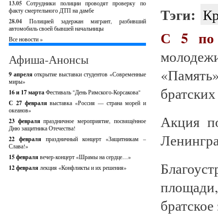
13.05
Сотрудники полиции проводят проверку по
Тэги:
Кр
факту смертельного ДТП на дамбе
28.04
Полицией задержан мигрант, разбивший
автомобиль своей бывшей начальницы
С 5 по 
Все новости »
молодеж
Афиша-Анонсы
«Память»
9 апреля
открытие выставки студентов «Современные
миры»
братских
16 и 17 марта
Фестиваль "День Римского-Корсакова"
С 27 февраля
выставка «Россия — страна морей и
океанов»
Акция п
23 февраля
праздничное мероприятие, посвящённое
Дню защитника Отечества!
Ленингра
22 февраля
праздничный концерт «Защитникам –
Слава!»
15 февраля
вечер-концерт «Шрамы на сердце…»
Благоуст
12 февраля
лекция «Конфликты и их решения»
площади
братское