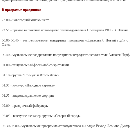
В программе праздника:
23.00 - новогодний киноконцерт
23.55 - прямое включение новогоднего телепоздравления Президента РФ В.В. Путина.
00.00-00.40 - театрализованная концертная программа «Здравствуй, Новый год!» 
Охта»
00.40 - музыкальное поздравление популярного эстрадного исполнителя Алексея Черф
01.00 - танцевальный флеш-моб со зрителями.
01.10 -группа "Стимул" и Игорь Ясный
01.35 - конкурс «Народное караоке»
01.55 - видеопоздравление-сюрприз
02.00 - праздничный фейерверк
02.05 – выступление кавер-группы «Северный город»
02.30-03.00 - музыкальная программа от популярного DJ радио Рекорд Леонова Дмит