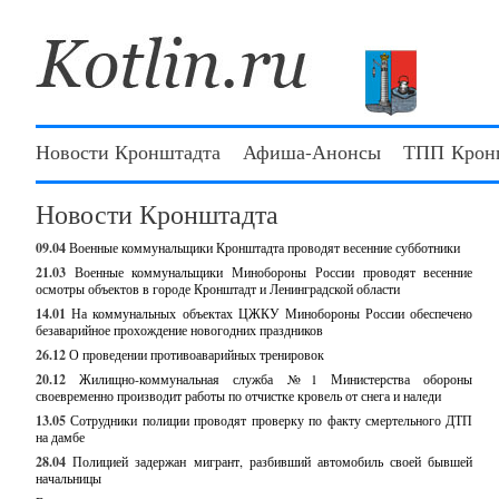
Новости Кронштадта
Афиша-Анонсы
ТПП Крон
Новости Кронштадта
09.04
Военные коммунальщики Кронштадта проводят весенние субботники
21.03
Военные коммунальщики Минобороны России проводят весенние
осмотры объектов в городе Кронштадт и Ленинградской области
14.01
На коммунальных объектах ЦЖКУ Минобороны России обеспечено
безаварийное прохождение новогодних праздников
26.12
О проведении противоаварийных тренировок
20.12
Жилищно-коммунальная служба №1 Министерства обороны
своевременно производит работы по отчистке кровель от снега и наледи
13.05
Сотрудники полиции проводят проверку по факту смертельного ДТП
на дамбе
28.04
Полицией задержан мигрант, разбивший автомобиль своей бывшей
начальницы