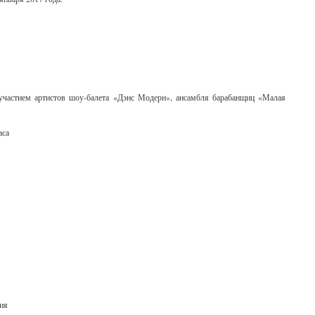
с участием артистов шоу-балета «Дэнс Модерн», ансамбля барабанщиц «Малая
аса
рия