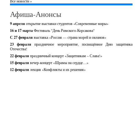
Все новости »
Афиша-Анонсы
9 апреля
открытие выставки студентов «Современные миры»
16 и 17 марта
Фестиваль "День Римского-Корсакова"
С 27 февраля
выставка «Россия — страна морей и океанов»
23 февраля
праздничное мероприятие, посвящённое Дню защитника
Отечества!
22 февраля
праздничный концерт «Защитникам – Слава!»
15 февраля
вечер-концерт «Шрамы на сердце…»
12 февраля
лекция «Конфликты и их решения»