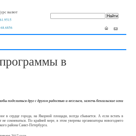
урс валют
61.9515
 68.6856
 программы в
 поделиться друг с другом радостью и весельем, зажечь бенгальские огни
ное в сердце города, на Якорной площади, всегда сбывается. А если встать в
 не сомневаться. По крайней мере, в этом уверены организаторы новогоднего
кого района Санкт-Петербурга.
января 2017 года.