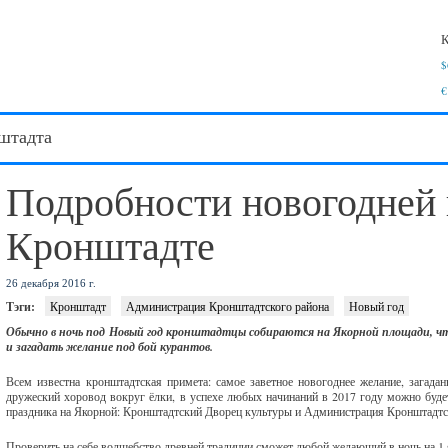
К
$
€
штадта
Подробности новогодней
Кронштадте
26 декабря 2016 г.
Тэги:
Кронштадт
Администрация Кронштадтского района
Новый год
Обычно в ночь под Новый год кронштадтцы собираются на Якорной площади, чтобы
и загадать желание под бой курантов.
Всем известна кронштадтская примета: самое заветное новогоднее желание, загадан
дружеский хоровод вокруг ёлки, в успехе любых начинаний в 2017 году можно будет
праздника на Якорной: Кронштадтский Дворец культуры и Администрация Кронштадтс
Проверить на себе волшебство древней традиции сможет любой желающий в ночь на 1 