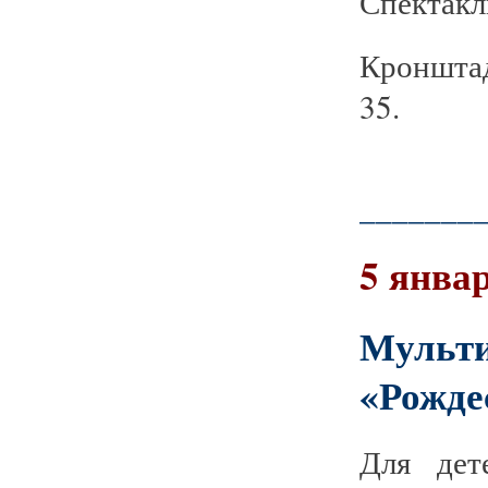
Спектакл
Кронштад
35.
_______
5 январ
Мульт
«Рожде
Для дет