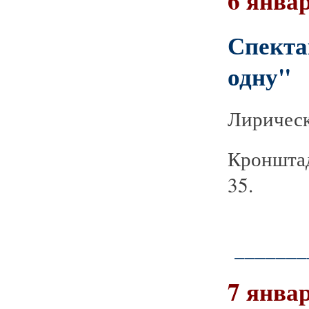
6 январ
Спекта
одну"
Лирическ
Кронштад
35.
_______
7 январ