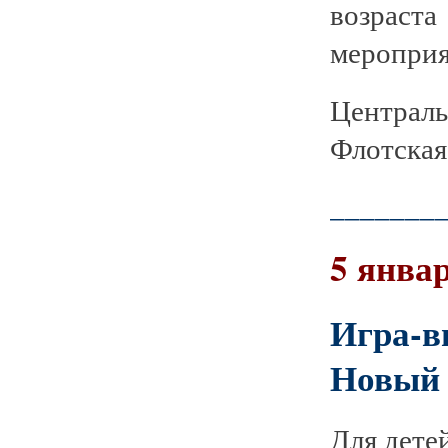
возрас
мероприя
Централ
Флотская 
_______
5 январ
Игра-в
Новый 
Для дете