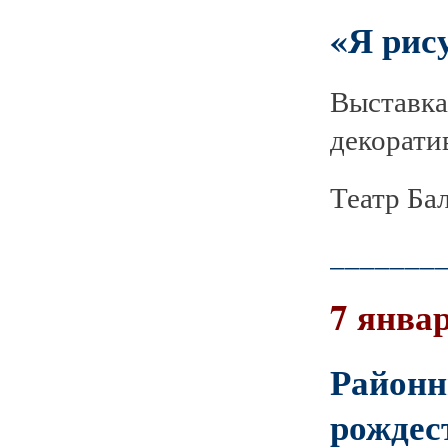
«Я рис
Выставк
декорати
Театр Бал
_______
7 январ
Райо
рождес