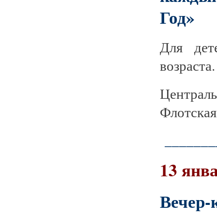
Год»
Для дет
возраста.
Централ
Флотская 
_______
13 янва
Вечер-