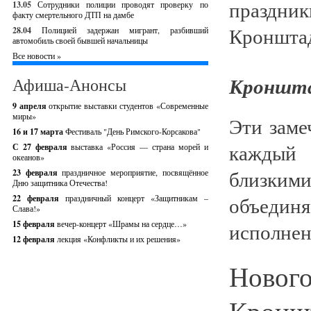
13.05
Сотрудники полиции проводят проверку по
факту смертельного ДТП на дамбе
28.04
Полицией задержан мигрант, разбивший
автомобиль своей бывшей начальницы
Все новости »
Кроншт
Афиша-Анонсы
9 апреля
открытие выставки студентов «Современные
миры»
Эти заме
16 и 17 марта
Фестиваль "День Римского-Корсакова"
каждый 
С 27 февраля
выставка «Россия — страна морей и
океанов»
близкими
23 февраля
праздничное мероприятие, посвящённое
Дню защитника Отечества!
объедин
22 февраля
праздничный концерт «Защитникам –
Слава!»
15 февраля
вечер-концерт «Шрамы на сердце…»
исполнен
12 февраля
лекция «Конфликты и их решения»
Ново