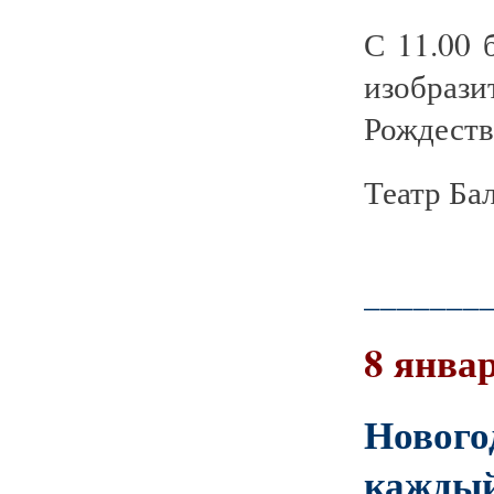
С 11.00 
изобра
Рождеств
Театр Бал
_______
8 январ
Новог
кажды