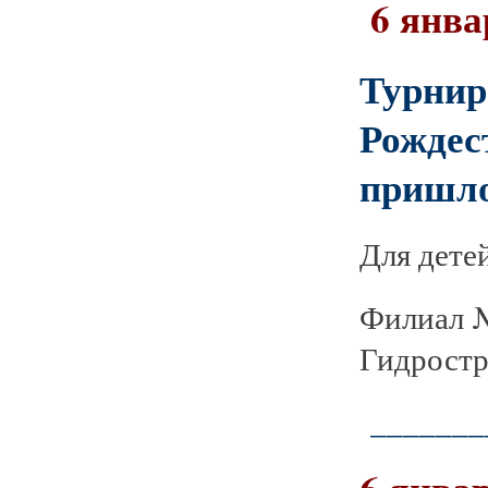
6 янва
Турн
Рожде
пришл
Для дете
Филиал №
Гидростр
_______