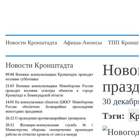
Новости Кронштадта
Афиша-Анонсы
ТПП Кроншт
Ново
Новости Кронштадта
09.04
Военные коммунальщики Кронштадта проводят
праз
весенние субботники
21.03
Военные коммунальщики Минобороны России
проводят весенние осмотры объектов в городе
Кронштадт и Ленинградской области
30 декабря
14.01
На коммунальных объектах ЦЖКУ Минобороны
России обеспечено безаварийное прохождение
новогодних праздников
Тэги:
Кр
26.12
О проведении противоаварийных тренировок
20.12
Жилищно-коммунальная служба №1
Министерства обороны своевременно производит
работы по отчистке кровель от снега и наледи