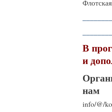
Флотская,
_______
_______
В про
и допо
Орган
нам 
info/@/ko