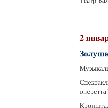
Театр Бал
_______
2 январ
Золуш
Музыкаль
Спектакл
оперетта
Кронштад