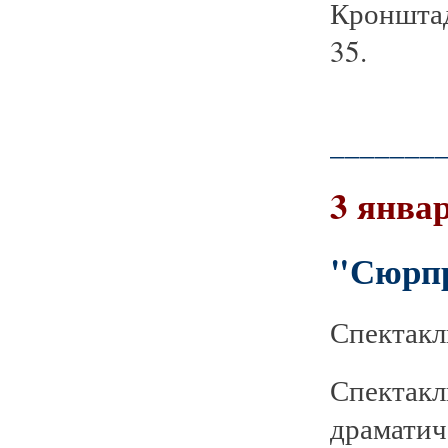
Кронштад
35.
_______
3 январ
"Сюрпр
Спектакл
Спекта
драматич