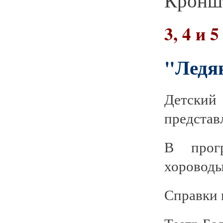
Кронш
3, 4 и 
"Ледян
Детский
представ
В прог
хороводы
Справки 