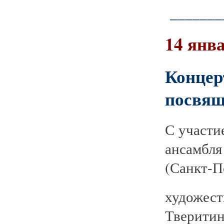
_______
14 янва
Конце
посвящ
С участи
ансамбл
(Санкт-П
художес
Тверитин