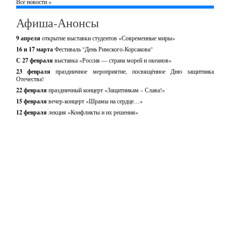
Все новости »
Афиша-Анонсы
9 апреля
открытие выставки студентов «Современные миры»
16 и 17 марта
Фестиваль "День Римского-Корсакова"
С 27 февраля
выставка «Россия — страна морей и океанов»
23 февраля
праздничное мероприятие, посвящённое Дню защитника
Отечества!
22 февраля
праздничный концерт «Защитникам – Слава!»
15 февраля
вечер-концерт «Шрамы на сердце…»
12 февраля
лекция «Конфликты и их решения»