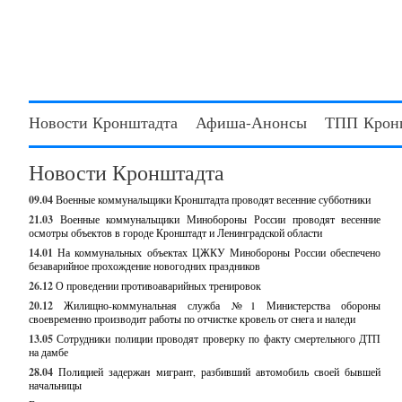
Новости Кронштадта
Афиша-Анонсы
ТПП Крон
Новости Кронштадта
09.04
Военные коммунальщики Кронштадта проводят весенние субботники
21.03
Военные коммунальщики Минобороны России проводят весенние
осмотры объектов в городе Кронштадт и Ленинградской области
14.01
На коммунальных объектах ЦЖКУ Минобороны России обеспечено
безаварийное прохождение новогодних праздников
26.12
О проведении противоаварийных тренировок
20.12
Жилищно-коммунальная служба №1 Министерства обороны
своевременно производит работы по отчистке кровель от снега и наледи
13.05
Сотрудники полиции проводят проверку по факту смертельного ДТП
на дамбе
28.04
Полицией задержан мигрант, разбивший автомобиль своей бывшей
начальницы