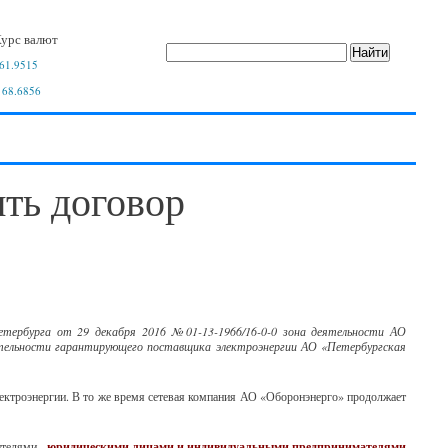
урс валют
61.9515
 68.6856
ть договор
рбурга от 29 декабря 2016 №01-13-1966/16-0-0 зона деятельности АО
ятельности гарантирующего поставщика электроэнергии АО «Петербургская
ктроэнергии. В то же время сетевая компания АО «Оборонэнерго» продолжает
бителями
-
юридическими лицами и индивидуальными предпринимателями