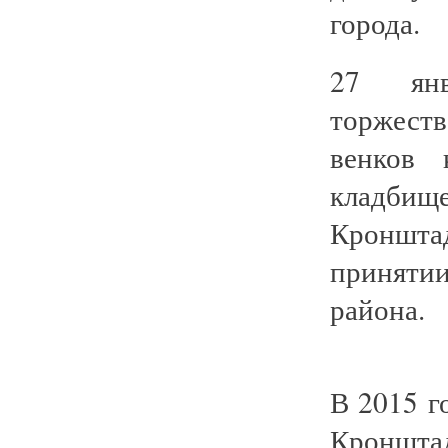
города.
27 янв
торжест
венков 
кладбищ
Кроншта
приняти
района.
В 2015 г
Кроншт