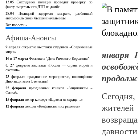
13.05
Сотрудники полиции проводят проверку по
факту смертельного ДТП на дамбе
28.04
Полицией задержан мигрант, разбивший
автомобиль своей бывшей начальницы
Все новости »
Афиша-Анонсы
9 апреля
открытие выставки студентов «Современные
января 
миры»
16 и 17 марта
Фестиваль "День Римского-Корсакова"
освобож
С 27 февраля
выставка «Россия — страна морей и
океанов»
продолжа
23 февраля
праздничное мероприятие, посвящённое
Дню защитника Отечества!
22 февраля
праздничный концерт «Защитникам –
Сегодня
Слава!»
15 февраля
вечер-концерт «Шрамы на сердце…»
жителе
12 февраля
лекция «Конфликты и их решения»
возвраща
давност