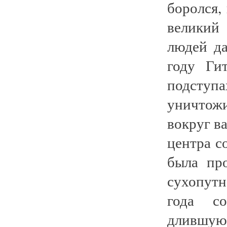
боролся,
великий
людей да
году Ги
подступ
уничтожи
вокруг в
центра с
была пр
сухопутн
года со
длившуюс