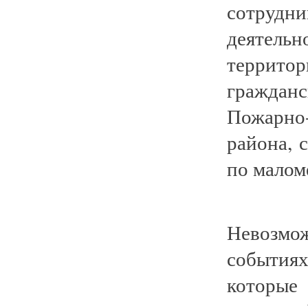
сотрудн
деятель
террит
граждан
Пожарно-
района, 
по малом
Невозмож
события
которые