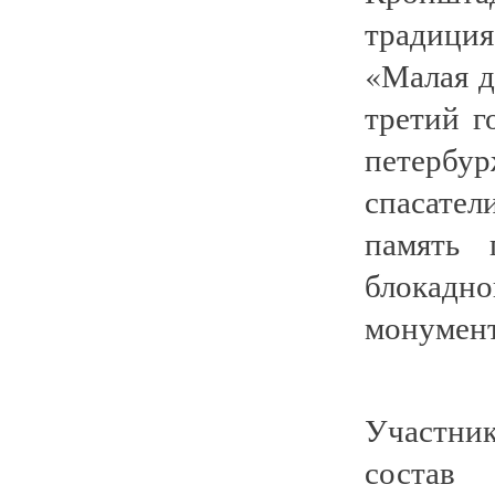
традици
«Малая д
третий г
петербу
спасател
память 
блокадн
монумент
Участни
состав 