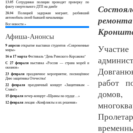
13.05
Сотрудники полиции проводят проверку по
Состоял
факту смертельного ДТП на дамбе
28.04
Полицией задержан мигрант, разбивший
ремон
автомобиль своей бывшей начальницы
Все новости »
Кроншт
Афиша-Анонсы
9 апреля
открытие выставки студентов «Современные
Участи
миры»
16 и 17 марта
Фестиваль "День Римского-Корсакова"
админис
С 27 февраля
выставка «Россия — страна морей и
океанов»
Довганюк
23 февраля
праздничное мероприятие, посвящённое
Дню защитника Отечества!
работ п
22 февраля
праздничный концерт «Защитникам –
Слава!»
домов,
15 февраля
вечер-концерт «Шрамы на сердце…»
многок
12 февраля
лекция «Конфликты и их решения»
Пролета
времен