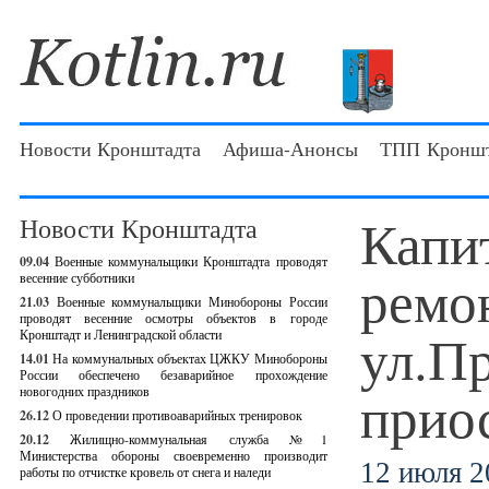
Новости Кронштадта
Афиша-Анонсы
ТПП Кроншт
Капи
Новости Кронштадта
09.04
Военные коммунальщики Кронштадта проводят
ремо
весенние субботники
21.03
Военные коммунальщики Минобороны России
проводят весенние осмотры объектов в городе
ул.Пр
Кронштадт и Ленинградской области
14.01
На коммунальных объектах ЦЖКУ Минобороны
России обеспечено безаварийное прохождение
прио
новогодних праздников
26.12
О проведении противоаварийных тренировок
20.12
Жилищно-коммунальная служба №1
Министерства обороны своевременно производит
12 июля 2
работы по отчистке кровель от снега и наледи