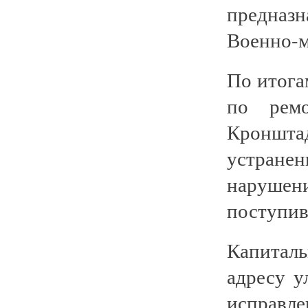
предназ
Военно-м
По итога
по рем
Кронштад
устранен
наруше
поступив
Капиталь
адресу у
исправ