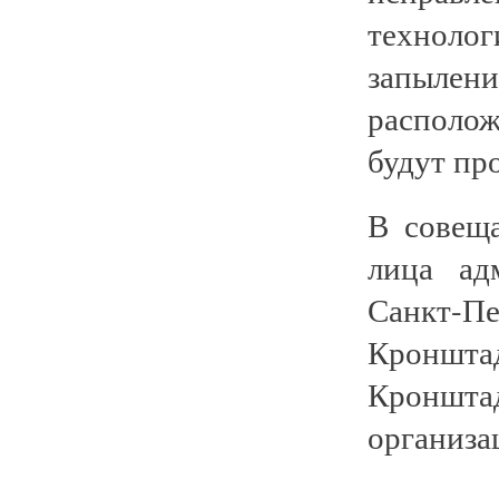
техноло
запыле
располож
будут пр
В совещ
лица ад
Санкт-
Кроншта
Кронштад
организа