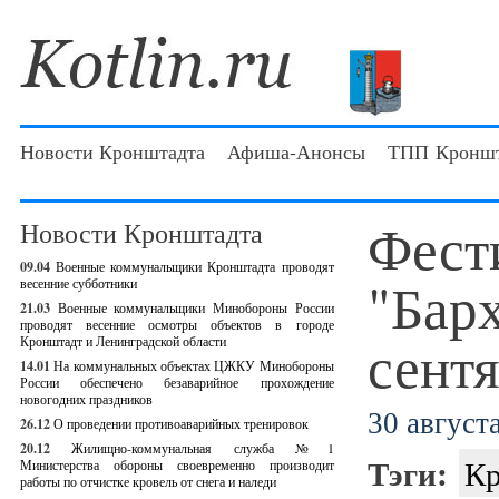
Новости Кронштадта
Афиша-Анонсы
ТПП Кроншт
Фест
Новости Кронштадта
09.04
Военные коммунальщики Кронштадта проводят
"Барх
весенние субботники
21.03
Военные коммунальщики Минобороны России
проводят весенние осмотры объектов в городе
сент
Кронштадт и Ленинградской области
14.01
На коммунальных объектах ЦЖКУ Минобороны
России обеспечено безаварийное прохождение
новогодних праздников
30 августа
26.12
О проведении противоаварийных тренировок
20.12
Жилищно-коммунальная служба №1
Тэги:
Кр
Министерства обороны своевременно производит
работы по отчистке кровель от снега и наледи