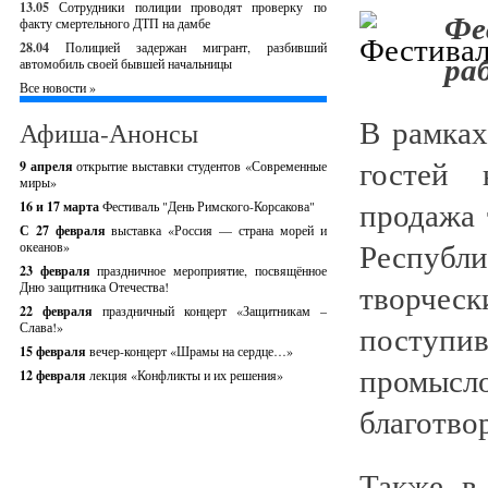
13.05
Сотрудники полиции проводят проверку по
Фе
факту смертельного ДТП на дамбе
28.04
Полицией задержан мигрант, разбивший
ра
автомобиль своей бывшей начальницы
Все новости »
В рамках
Афиша-Анонсы
гостей 
9 апреля
открытие выставки студентов «Современные
миры»
продажа 
16 и 17 марта
Фестиваль "День Римского-Корсакова"
С 27 февраля
выставка «Россия — страна морей и
Республ
океанов»
23 февраля
праздничное мероприятие, посвящённое
творче
Дню защитника Отечества!
22 февраля
праздничный концерт «Защитникам –
поступи
Слава!»
15 февраля
вечер-концерт «Шрамы на сердце…»
промы
12 февраля
лекция «Конфликты и их решения»
благотво
Также в