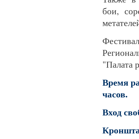
бои, со
метателей
Фестив
Региона
"Палата 
Время ра
часов.
Вход сво
Кроншта