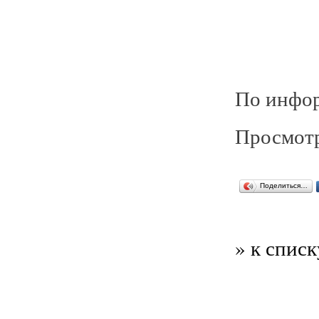
По инфор
Просмотр
Поделиться…
» к списк