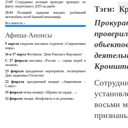
13.05
Сотрудники полиции проводят проверку по
Тэги:
Кр
факту смертельного ДТП на дамбе
28.04
Полицией задержан мигрант, разбивший
автомобиль своей бывшей начальницы
Прокур
Все новости »
провери
Афиша-Анонсы
объек
9 апреля
открытие выставки студентов «Современные
миры»
деяте
16 и 17 марта
Фестиваль "День Римского-Корсакова"
С 27 февраля
выставка «Россия — страна морей и
Кроншта
океанов»
23 февраля
праздничное мероприятие, посвящённое
Дню защитника Отечества!
Сотрудн
22 февраля
праздничный концерт «Защитникам –
Слава!»
установл
15 февраля
вечер-концерт «Шрамы на сердце…»
12 февраля
лекция «Конфликты и их решения»
восьми м
признаны