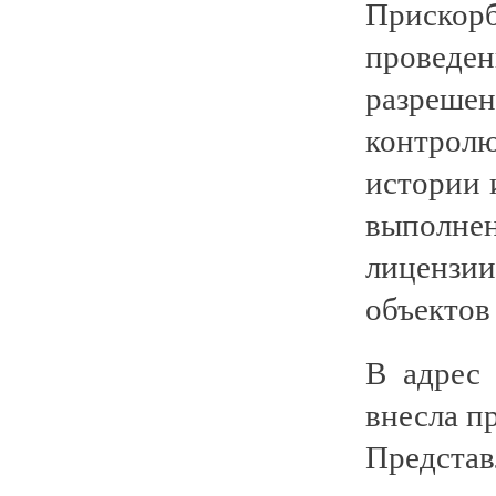
Прискор
проведе
разреше
контролю
истории 
выполне
лицензи
объектов
В адрес 
внесла п
Представ