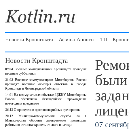
Новости Кронштадта
Афиша-Анонсы
ТПП Кроншт
Ремо
Новости Кронштадта
09.04
Военные коммунальщики Кронштадта проводят
были
весенние субботники
21.03
Военные коммунальщики Минобороны России
проводят весенние осмотры объектов в городе
зада
Кронштадт и Ленинградской области
14.01
На коммунальных объектах ЦЖКУ Минобороны
России обеспечено безаварийное прохождение
лице
новогодних праздников
26.12
О проведении противоаварийных тренировок
20.12
Жилищно-коммунальная служба №1
Министерства обороны своевременно производит
07 сентябр
работы по отчистке кровель от снега и наледи