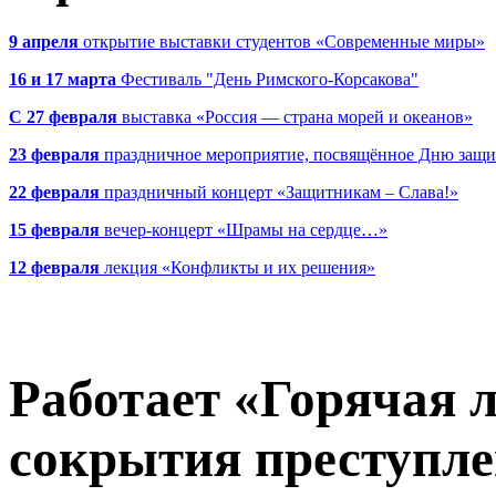
9 апреля
открытие выставки студентов «Современные миры»
16 и 17 марта
Фестиваль "День Римского-Корсакова"
С 27 февраля
выставка «Россия — страна морей и океанов»
23 февраля
праздничное мероприятие, посвящённое Дню защи
22 февраля
праздничный концерт «Защитникам – Слава!»
15 февраля
вечер-концерт «Шрамы на сердце…»
12 февраля
лекция «Конфликты и их решения»
Работает «Горячая 
сокрытия преступле