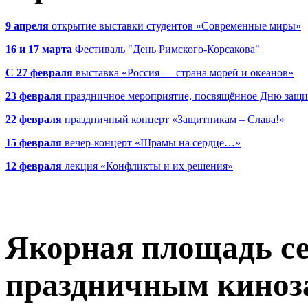
9 апреля
открытие выставки студентов «Современные миры»
16 и 17 марта
Фестиваль "День Римского-Корсакова"
С 27 февраля
выставка «Россия — страна морей и океанов»
23 февраля
праздничное мероприятие, посвящённое Дню защи
22 февраля
праздничный концерт «Защитникам – Слава!»
15 февраля
вечер-концерт «Шрамы на сердце…»
12 февраля
лекция «Конфликты и их решения»
Якорная площадь се
праздничным киноз