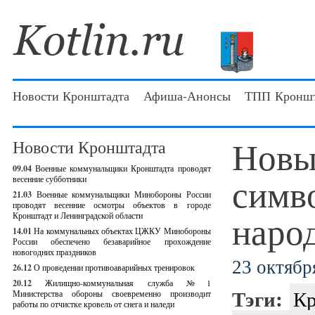
Новости Кронштадта
Афиша-Анонсы
ТПП Кроншт
Новы
Новости Кронштадта
09.04
Военные коммунальщики Кронштадта проводят
симв
весенние субботники
21.03
Военные коммунальщики Минобороны России
проводят весенние осмотры объектов в городе
наро
Кронштадт и Ленинградской области
14.01
На коммунальных объектах ЦЖКУ Минобороны
России обеспечено безаварийное прохождение
новогодних праздников
23 октября
26.12
О проведении противоаварийных тренировок
20.12
Жилищно-коммунальная служба №1
Тэги:
Кр
Министерства обороны своевременно производит
работы по отчистке кровель от снега и наледи