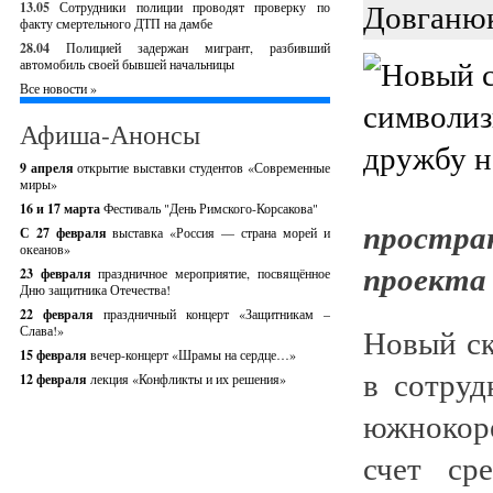
Довганю
13.05
Сотрудники полиции проводят проверку по
факту смертельного ДТП на дамбе
28.04
Полицией задержан мигрант, разбивший
автомобиль своей бывшей начальницы
Все новости »
Афиша-Анонсы
9 апреля
открытие выставки студентов «Современные
миры»
16 и 17 марта
Фестиваль "День Римского-Корсакова"
простр
С 27 февраля
выставка «Россия — страна морей и
океанов»
проекта 
23 февраля
праздничное мероприятие, посвящённое
Дню защитника Отечества!
22 февраля
праздничный концерт «Защитникам –
Новый ск
Слава!»
15 февраля
вечер-концерт «Шрамы на сердце…»
в сотруд
12 февраля
лекция «Конфликты и их решения»
южнокор
счет ср