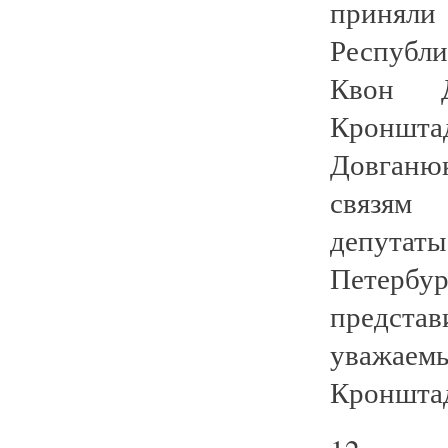
принял
Республи
Квон Д
Кронштад
Довганюк
связям 
депутат
Петербу
предста
уважаем
Кронштад