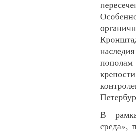
пересеч
Особенно
органич
Кроншта
наследи
попола
крепост
контро
Петербур
В рамка
среда», 