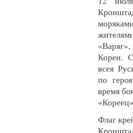
12 июл
Кронштад
моряками
жителями
«Варяг»,
Кореи. 
всея Ру
по геро
время бо
«Кореец»
Флаг кре
Кроншта