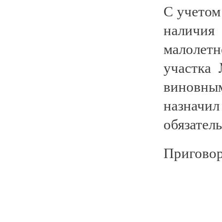
С учетом
наличи
малолетн
участка
виновны
назнач
обязател
Приговор