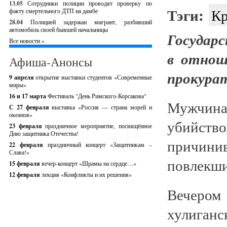
13.05
Сотрудники полиции проводят проверку по
Тэги:
Кр
факту смертельного ДТП на дамбе
28.04
Полицией задержан мигрант, разбивший
автомобиль своей бывшей начальницы
Государс
Все новости »
в отнош
Афиша-Анонсы
прокура
9 апреля
открытие выставки студентов «Современные
миры»
16 и 17 марта
Фестиваль "День Римского-Корсакова"
Мужчина
С 27 февраля
выставка «Россия — страна морей и
океанов»
убийств
23 февраля
праздничное мероприятие, посвящённое
Дню защитника Отечества!
причин
22 февраля
праздничный концерт «Защитникам –
Слава!»
повлекши
15 февраля
вечер-концерт «Шрамы на сердце…»
12 февраля
лекция «Конфликты и их решения»
Вечером
хулиган