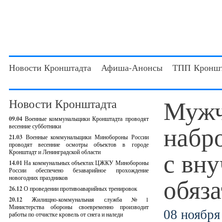
Новости Кронштадта
Афиша-Анонсы
ТПП Кроншт
Мужч
Новости Кронштадта
09.04
Военные коммунальщики Кронштадта проводят
набр
весенние субботники
21.03
Военные коммунальщики Минобороны России
проводят весенние осмотры объектов в городе
с вну
Кронштадт и Ленинградской области
14.01
На коммунальных объектах ЦЖКУ Минобороны
России обеспечено безаварийное прохождение
обяз
новогодних праздников
26.12
О проведении противоаварийных тренировок
20.12
Жилищно-коммунальная служба №1
Министерства обороны своевременно производит
08 ноября 
работы по отчистке кровель от снега и наледи