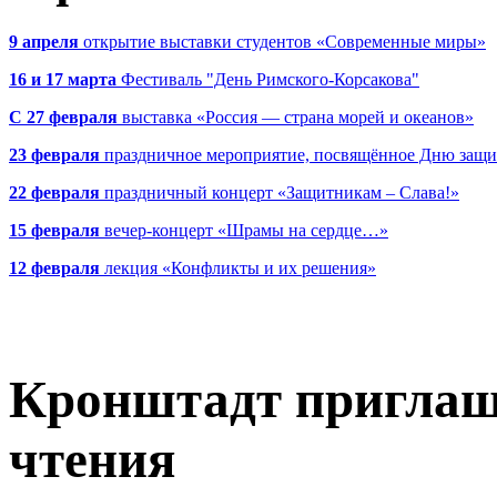
9 апреля
открытие выставки студентов «Современные миры»
16 и 17 марта
Фестиваль "День Римского-Корсакова"
С 27 февраля
выставка «Россия — страна морей и океанов»
23 февраля
праздничное мероприятие, посвящённое Дню защи
22 февраля
праздничный концерт «Защитникам – Слава!»
15 февраля
вечер-концерт «Шрамы на сердце…»
12 февраля
лекция «Конфликты и их решения»
Кронштадт приглаш
чтения