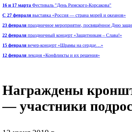
16 и 17 марта
Фестиваль "День Римского-Корсакова"
С 27 февраля
выставка «Россия — страна морей и океанов»
23 февраля
праздничное мероприятие, посвящённое Дню защи
22 февраля
праздничный концерт «Защитникам – Слава!»
15 февраля
вечер-концерт «Шрамы на сердце…»
12 февраля
лекция «Конфликты и их решения»
Награждены кроншт
— участники подро