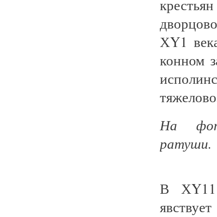
крестьян
дворцово
ХY1 века
конном з
исполин
тяжелово
На фото
ратуши.
В ХY11 
явствуе