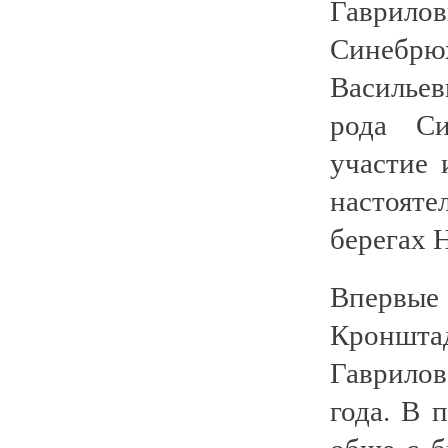
Гаврило
Синебрю
Василье
рода Си
участие 
настояте
берегах 
Впервые 
Кроншта
Гаврило
года. В 
обще с 