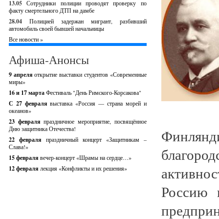
13.05
Сотрудники полиции проводят проверку по
факту смертельного ДТП на дамбе
28.04
Полицией задержан мигрант, разбивший
автомобиль своей бывшей начальницы
Все новости »
Афиша-Анонсы
9 апреля
открытие выставки студентов «Современные
миры»
16 и 17 марта
Фестиваль "День Римского-Корсакова"
С 27 февраля
выставка «Россия — страна морей и
океанов»
23 февраля
праздничное мероприятие, посвящённое
Дню защитника Отечества!
Финлян
22 февраля
праздничный концерт «Защитникам –
Слава!»
благор
15 февраля
вечер-концерт «Шрамы на сердце…»
активно
12 февраля
лекция «Конфликты и их решения»
Россию 
предпри