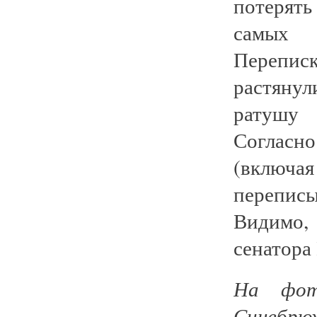
потерять
самых 
Перепи
растянули
ратушу 
Согласн
(вклю
перепис
Видимо,
сенатора 
На фот
Синебрюх