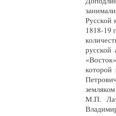
Доподл
занимал
Русской 
1818-19 г
количест
русской
«Восток
которой
Петрович
земляком
М.П. Ла
Владим