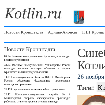
Новости Кронштадта
Афиша-Анонсы
ТПП Кроншт
Сине
Новости Кронштадта
09.04
Военные коммунальщики Кронштадта проводят
Котл
весенние субботники
21.03
Военные коммунальщики Минобороны России
проводят весенние осмотры объектов в городе
Кронштадт и Ленинградской области
26 ноября 
14.01
На коммунальных объектах ЦЖКУ Минобороны
России обеспечено безаварийное прохождение
новогодних праздников
Тэги:
Кр
26.12
О проведении противоаварийных тренировок
20.12
Жилищно-коммунальная служба №1
Министерства обороны своевременно производит
работы по отчистке кровель от снега и наледи