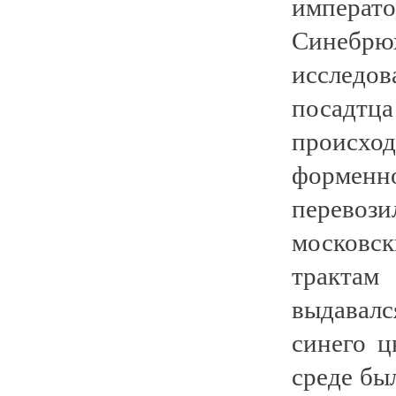
императ
Синебр
исследов
посадтц
происхо
форменн
перевоз
московс
трактам
выдавалс
синего ц
среде бы