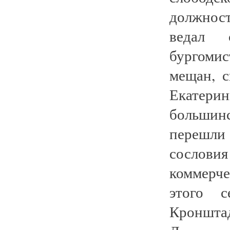
должнос
ведал 
бургоми
мещан, с
Екатерин
большин
перешли
сослови
коммерче
этого 
Кроншт