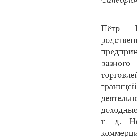
Пётр В
родстве
предпри
разного
торговл
границ
деятель
доходные
т. д. Н
коммерц