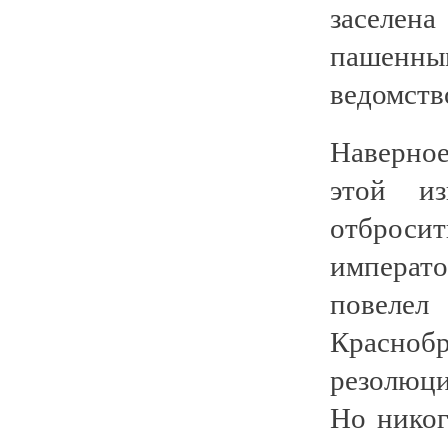
заселена
пашенны
ведомств
Наверное
этой из
отброси
императ
повеле
Красноб
резолюци
Но никог