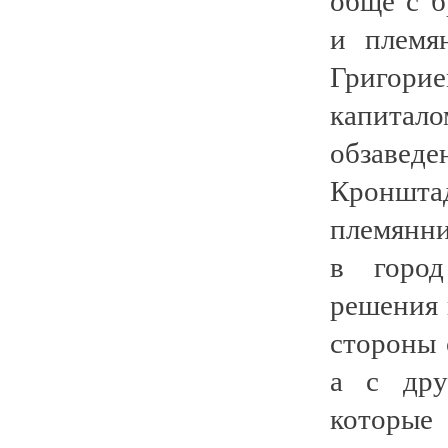
и племя
Григори
капита
обзавед
Кроншт
племянни
в город
решения 
стороны 
а с дру
которые