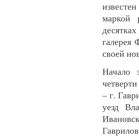
известен
маркой 
десятках
галерея 
своей но
Начало 
четверти
– г. Гав
уезд Вл
Ивановс
Гаврило