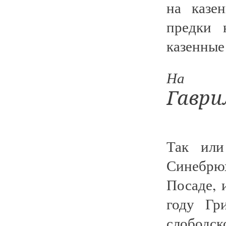
на казе
предки 
казенные
На ф
Гаври
Так или
Синебрю
Посаде, 
году Гр
слободс