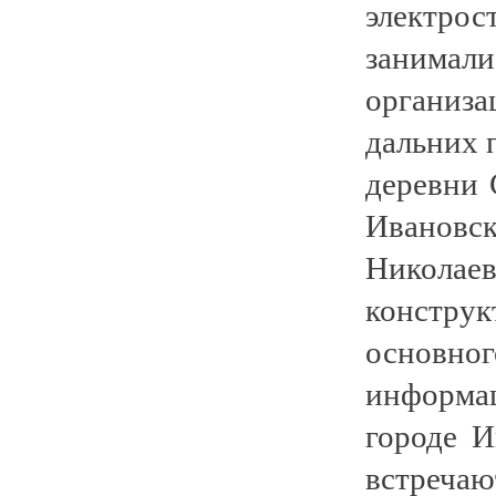
электр
занима
организ
дальних 
деревни 
Ивановс
Никола
конструк
основно
информа
городе И
встреча