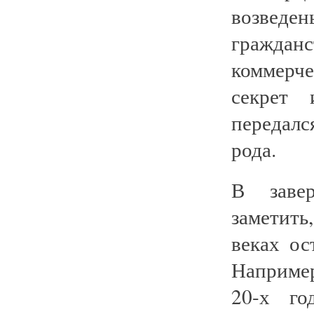
возвед
граждан
коммерче
секрет 
передал
рода.
В заве
заметить
веках ос
Наприме
20-х го