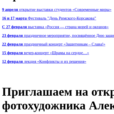
9 апреля
открытие выставки студентов «Современные миры»
16 и 17 марта
Фестиваль "День Римского-Корсакова"
С 27 февраля
выставка «Россия — страна морей и океанов»
23 февраля
праздничное мероприятие, посвящённое Дню защи
22 февраля
праздничный концерт «Защитникам – Слава!»
15 февраля
вечер-концерт «Шрамы на сердце…»
12 февраля
лекция «Конфликты и их решения»
Приглашаем на отк
фотохудожника Але