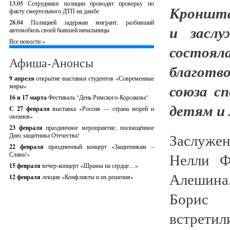
13.05
Сотрудники полиции проводят проверку по
Кроншта
факту смертельного ДТП на дамбе
28.04
Полицией задержан мигрант, разбивший
и заслу
автомобиль своей бывшей начальницы
Все новости »
состоя
Афиша-Анонсы
благотв
9 апреля
открытие выставки студентов «Современные
союза с
миры»
16 и 17 марта
Фестиваль "День Римского-Корсакова"
детям и 
С 27 февраля
выставка «Россия — страна морей и
океанов»
23 февраля
праздничное мероприятие, посвящённое
Заслужен
Дню защитника Отечества!
22 февраля
праздничный концерт «Защитникам –
Нелли Ф
Слава!»
15 февраля
вечер-концерт «Шрамы на сердце…»
Алешина
12 февраля
лекция «Конфликты и их решения»
Борис 
встрети