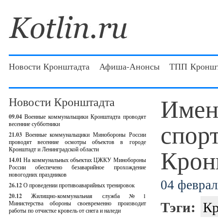
Новости Кронштадта
Афиша-Анонсы
ТПП Кроншт
Имен
Новости Кронштадта
09.04
Военные коммунальщики Кронштадта проводят
спор
весенние субботники
21.03
Военные коммунальщики Минобороны России
проводят весенние осмотры объектов в городе
Крон
Кронштадт и Ленинградской области
14.01
На коммунальных объектах ЦЖКУ Минобороны
России обеспечено безаварийное прохождение
новогодних праздников
04 феврал
26.12
О проведении противоаварийных тренировок
20.12
Жилищно-коммунальная служба №1
Тэги:
Кр
Министерства обороны своевременно производит
работы по отчистке кровель от снега и наледи