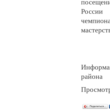
посещен
России
чемпио
мастерст
Информа
района
Просмотр
Поделиться…