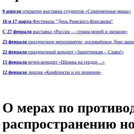
9 апреля
открытие выставки студентов «Современные миры»
16 и 17 марта
Фестиваль "День Римского-Корсакова"
С 27 февраля
выставка «Россия — страна морей и океанов»
23 февраля
праздничное мероприятие, посвящённое Дню защи
22 февраля
праздничный концерт «Защитникам – Слава!»
15 февраля
вечер-концерт «Шрамы на сердце…»
12 февраля
лекция «Конфликты и их решения»
О мерах по противо
распространению н